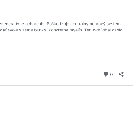
odegeneratívne ochorenie. Poškodzuje centrálny nervový systém
ať svoje vlastné bunky, konkrétne myelín. Ten tvorí obal okolo
:
komentár
0