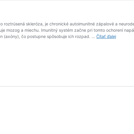
ako roztrúsená skleróza, je chronické autoimunitné zápalové a neur
huje mozog a miechu. Imunitný systém začne pri tomto ochorení napád
Diagnóza
ien (axóny), čo postupne spôsobuje ich rozpad. …
Čítať ďalej
Skleróza
multiplex