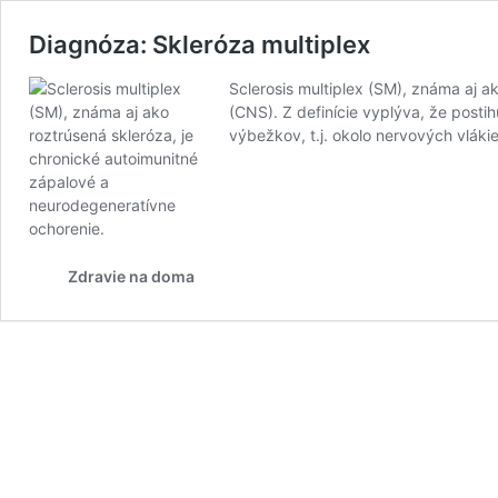
Diagnóza: Skleróza multiplex
Sclerosis multiplex (SM), známa aj 
(CNS). Z definície vyplýva, že posti
výbežkov, t.j. okolo nervových vlák
Zdravie na doma