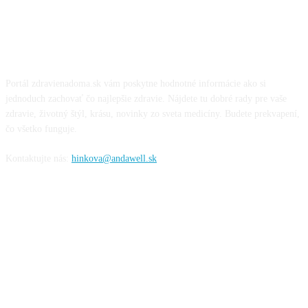
O NÁS
Portál zdravienadoma.sk vám poskytne hodnotné informácie ako si
jednoduch zachovať čo najlepšie zdravie. Nájdete tu dobré rady pre vaše
zdravie, životný štýl, krásu, novinky zo sveta medicíny. Budete prekvapení,
čo všetko funguje.
Kontaktujte nás:
hinkova@andawell.sk
SOCIÁLNE SIETE