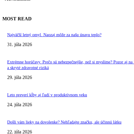
MOST READ
Najväčší letný omyl. Naozaj môže za našu únavu teplo?
31. júla 2026
Extrémne horúčavy. Prečo sú nebezpečnejšie, než si myslíme? Pozor aj na 
a skryté zdravotné riziká
29. júla 2026
Leto preverí kĺby aj ľudí v produktívnom veku
24. júla 2026
Došli vám lieky na dovolenke? Nehľadajte značku, ale účinnú látku
22. júla 2026