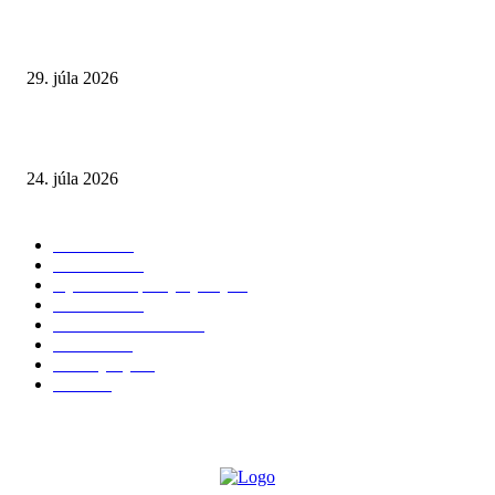
Extrémne horúčavy. Prečo sú nebezpečnejšie, než si myslíme? Pozor aj na 
a skryté zdravotné riziká
29. júla 2026
Leto preverí kĺby aj ľudí v produktívnom veku
24. júla 2026
POPULÁRNE KATEGÓRIE
Zdravie
264
Aktuálne
230
Výživa a doplnky výživy
40
Chudnutie
36
Zdravé stravovanie
36
Cvičenie
32
Životný štýl
24
Krása
22