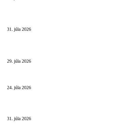
VÝBER REDAKCIE
Najväčší letný omyl. Naozaj môže za našu únavu teplo?
31. júla 2026
Extrémne horúčavy. Prečo sú nebezpečnejšie, než si myslíme? Pozor aj na 
a skryté zdravotné riziká
29. júla 2026
Leto preverí kĺby aj ľudí v produktívnom veku
24. júla 2026
POPULÁRNE ČLÁNKY
Najväčší letný omyl. Naozaj môže za našu únavu teplo?
31. júla 2026