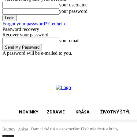
your username
your password
Forgot your password? Get help
Password recovery
Recover your password
your email
A password will be e-mailed to you.
piatok, 7 augusta, 2026
Sign in / Join
Nakupovať !
NOVINKY
ZDRAVIE
KRÁSA
ŽIVOTNÝ ŠTÝL
Domov
Krása
Damašská ruža v kozmetike: Elixír mladosti a krásy