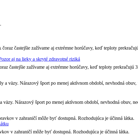
zor aj na lieky a skryté zdravotné riziká
oraz častejšie zažívame aj extrémne horúčavy, keď teploty prekračujú 3
aly a väzy. Nárazový šport po menej aktívnom období, nevhodná obuv, n
látku
kov v zahraničí môže byť dostupná. Rozhodujúca je účinná látka.