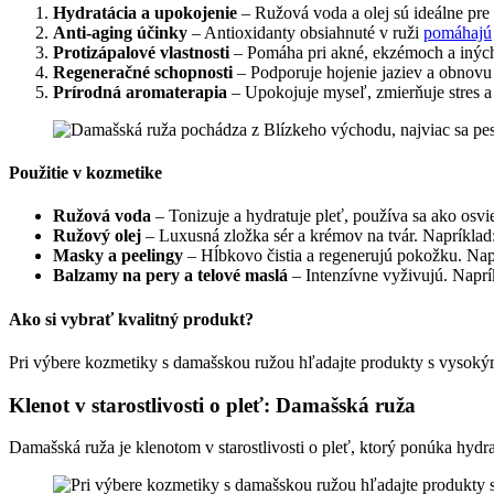
Hydratácia a upokojenie
– Ružová voda a olej sú ideálne pre 
Anti-aging účinky
– Antioxidanty obsiahnuté v ruži
pomáhajú
Protizápalové vlastnosti
– Pomáha pri akné, ekzémoch a inýc
Regeneračné schopnosti
– Podporuje hojenie jaziev a obnovu
Prírodná aromaterapia
– Upokojuje myseľ, zmierňuje stres a
Použitie v kozmetike
Ružová voda
– Tonizuje a hydratuje pleť, používa sa ako osvi
Ružový olej
– Luxusná zložka sér a krémov na tvár. Napríklad
Masky a peelingy
– Hĺbkovo čistia a regenerujú pokožku. Nap
Balzamy na pery a telové maslá
– Intenzívne vyživujú. Naprí
Ako si vybrať kvalitný produkt?
Pri výbere kozmetiky s damašskou ružou hľadajte produkty s vysokým
Klenot v starostlivosti o pleť: Damašská ruža
Damašská ruža je klenotom v starostlivosti o pleť, ktorý ponúka hyd