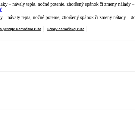
ať
ky – návaly tepla, nočné potenie, zhoršený spánok či zmeny nálady – d
a pestuje Damašská ruža
účinky damašskej ruže