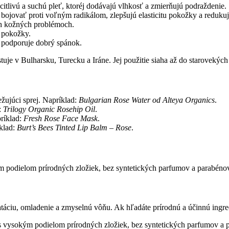
citlivú a suchú pleť, ktoréj dodávajú vlhkosť a zmierňujú podraždenie.
bojovať proti voľným radikálom, zlepšujú elasticitu pokožky a redukuj
h kožných problémoch.
 pokožky.
 podporuje dobrý spánok.
ežujúci sprej. Napríklad:
Bulgarian Rose Water od Alteya Organics
.
:
Trilogy Organic Rosehip Oil
.
ríklad:
Fresh Rose Face Mask
.
klad:
Burt’s Bees Tinted Lip Balm – Rose
.
 podielom prírodných zložiek, bez syntetických parfumov a parabénov.
ratáciu, omladenie a zmyselnú vôňu. Ak hľadáte prírodnú a účinnú ingre