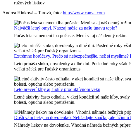
Andrea Hinková – Tarová, foto:
http://www.canva.com
Najväčší letný omyl. Naozaj môže za našu únavu teplo?
Počas leta sa nemení iba počasie. Mení sa aj náš denný režim.
Extrémne horúčavy. Prečo sú nebezpečnejšie, než si myslíme? Po
Leto prináša slnko, dovolenky a dlhé dni. Posledné roky však č
veľkú záťaž pre ľudský organizmus.
Leto preverí kĺby aj ľudí v produktívnom veku
Letné aktivity často odhalia, v akej kondícii sú naše kĺby, sv
bolesti, opuchu alebo preťaženiu.
Došli vám lieky na dovolenke? Nehľadajte značku, ale účinnú 
Náhrady liekov na dovolenke. Vhodná náhrada bežných príprav