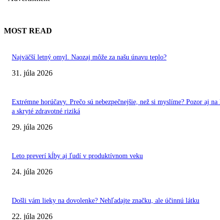
MOST READ
Najväčší letný omyl. Naozaj môže za našu únavu teplo?
31. júla 2026
Extrémne horúčavy. Prečo sú nebezpečnejšie, než si myslíme? Pozor aj na 
a skryté zdravotné riziká
29. júla 2026
Leto preverí kĺby aj ľudí v produktívnom veku
24. júla 2026
Došli vám lieky na dovolenke? Nehľadajte značku, ale účinnú látku
22. júla 2026