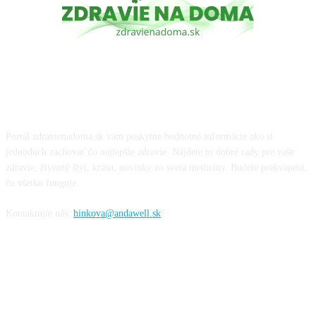
O NÁS
Portál zdravienadoma.sk vám poskytne hodnotné informácie ako si
jednoduch zachovať čo najlepšie zdravie. Nájdete tu dobré rady pre vaše
zdravie, životný štýl, krásu, novinky zo sveta medicíny. Budete prekvapení,
čo všetko funguje.
Kontaktujte nás:
hinkova@andawell.sk
SOCIÁLNE SIETE