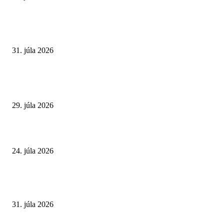
VÝBER REDAKCIE
Najväčší letný omyl. Naozaj môže za našu únavu teplo?
31. júla 2026
Extrémne horúčavy. Prečo sú nebezpečnejšie, než si myslíme? Pozor aj na 
a skryté zdravotné riziká
29. júla 2026
Leto preverí kĺby aj ľudí v produktívnom veku
24. júla 2026
POPULÁRNE ČLÁNKY
Najväčší letný omyl. Naozaj môže za našu únavu teplo?
31. júla 2026