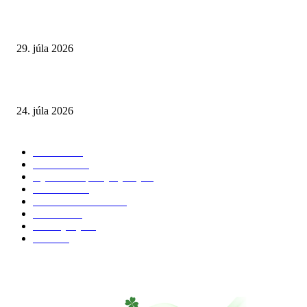
Extrémne horúčavy. Prečo sú nebezpečnejšie, než si myslíme? Pozor aj na 
a skryté zdravotné riziká
29. júla 2026
Leto preverí kĺby aj ľudí v produktívnom veku
24. júla 2026
POPULÁRNE KATEGÓRIE
Zdravie
264
Aktuálne
230
Výživa a doplnky výživy
40
Chudnutie
36
Zdravé stravovanie
36
Cvičenie
32
Životný štýl
24
Krása
22