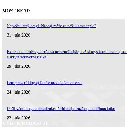
MOST READ
Najväčší letný omyl. Naozaj môže za našu únavu teplo?
31. júla 2026
Extrémne horúčavy. Prečo sú nebezpečnejšie, než si myslíme? Pozor aj na 
a skryté zdravotné riziká
29. júla 2026
Leto preverí kĺby aj ľudí v produktívnom veku
24. júla 2026
Došli vám lieky na dovolenke? Nehľadajte značku, ale účinnú látku
22. júla 2026
VÝBER REDAKCIE