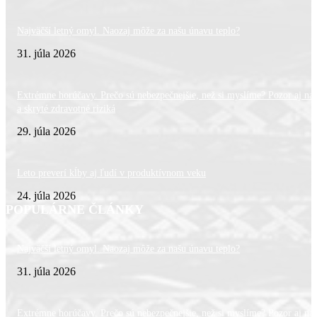
Najväčší letný omyl. Naozaj môže za našu únavu teplo?
31. júla 2026
Extrémne horúčavy. Prečo sú nebezpečnejšie, než si myslíme? Pozor aj na 
a skryté zdravotné riziká
29. júla 2026
Leto preverí kĺby aj ľudí v produktívnom veku
24. júla 2026
POPULÁRNE ČLÁNKY
Najväčší letný omyl. Naozaj môže za našu únavu teplo?
31. júla 2026
Extrémne horúčavy. Prečo sú nebezpečnejšie, než si myslíme? Pozor aj na 