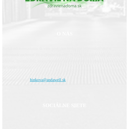
O NÁS
Portál zdravienadoma.sk vám poskytne hodnotné informácie ako si
jednoduch zachovať čo najlepšie zdravie. Nájdete tu dobré rady pre vaše
zdravie, životný štýl, krásu, novinky zo sveta medicíny. Budete prekvapení,
čo všetko funguje.
Kontaktujte nás:
hinkova@andawell.sk
SOCIÁLNE SIETE