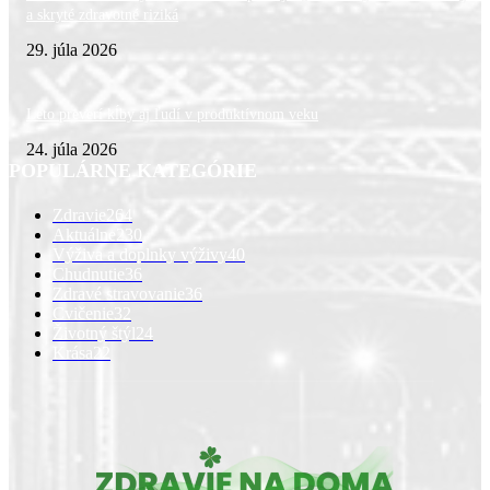
a skryté zdravotné riziká
29. júla 2026
Leto preverí kĺby aj ľudí v produktívnom veku
24. júla 2026
POPULÁRNE KATEGÓRIE
Zdravie
264
Aktuálne
230
Výživa a doplnky výživy
40
Chudnutie
36
Zdravé stravovanie
36
Cvičenie
32
Životný štýl
24
Krása
22