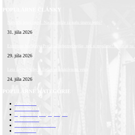
POPULÁRNE ČLÁNKY
Najväčší letný omyl. Naozaj môže za našu únavu teplo?
31. júla 2026
Extrémne horúčavy. Prečo sú nebezpečnejšie, než si myslíme? Pozor aj na l
29. júla 2026
Leto preverí kĺby aj ľudí v produktívnom veku
24. júla 2026
POPULÁRNE KATEGÓRIE
Zdravie
264
Aktuálne
230
Výživa a doplnky výživy
40
Chudnutie
36
Zdravé stravovanie
36
Cvičenie
32