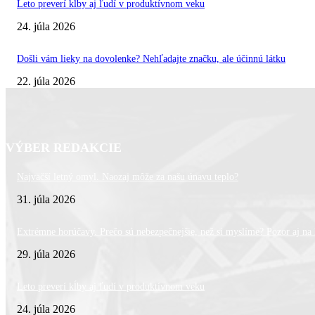
Leto preverí kĺby aj ľudí v produktívnom veku
24. júla 2026
Došli vám lieky na dovolenke? Nehľadajte značku, ale účinnú látku
22. júla 2026
VÝBER REDAKCIE
Najväčší letný omyl. Naozaj môže za našu únavu teplo?
31. júla 2026
Extrémne horúčavy. Prečo sú nebezpečnejšie, než si myslíme? Pozor aj na l
29. júla 2026
Leto preverí kĺby aj ľudí v produktívnom veku
24. júla 2026