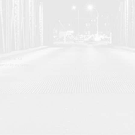
h zachovať čo
, novinky zo sveta