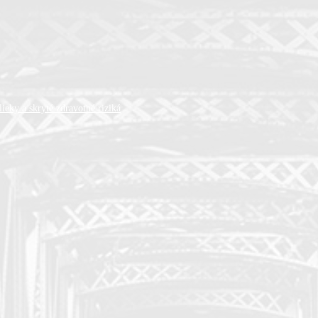
ieky a skryté zdravotné riziká