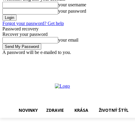
your username
your password
Forgot your password? Get help
Password recovery
Recover your password
your email
A password will be e-mailed to you.
štvrtok, 6 augusta, 2026
Sign in / Join
Nakupovať !
NOVINKY
ZDRAVIE
KRÁSA
ŽIVOTNÝ ŠTÝL