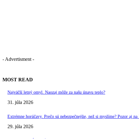
- Advertisment -
MOST READ
Najväčší letný omyl. Naozaj môže za našu únavu teplo?
31. júla 2026
Extrémne horúčavy. Prečo sú nebezpečnejšie, než si myslíme? Pozor aj na l
29. júla 2026