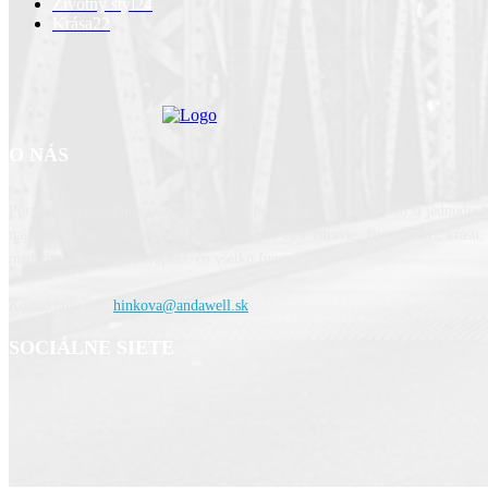
Životný štýl
24
Krása
22
O NÁS
Portál zdravienadoma.sk vám poskytne hodnotné informácie ako si jednoduc
najlepšie zdravie. Nájdete tu dobré rady pre vaše zdravie, životný štýl, krásu
medicíny. Budete prekvapení, čo všetko funguje.
Kontaktujte nás:
hinkova@andawell.sk
SOCIÁLNE SIETE