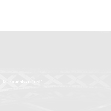
ieky a skryté zdravotné riziká