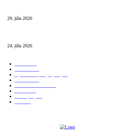
Extrémne horúčavy. Prečo sú nebezpečnejšie, než si myslíme? Pozor aj na 
a skryté zdravotné riziká
29. júla 2026
Leto preverí kĺby aj ľudí v produktívnom veku
24. júla 2026
POPULÁRNE KATEGÓRIE
Zdravie
264
Aktuálne
230
Výživa a doplnky výživy
40
Chudnutie
36
Zdravé stravovanie
36
Cvičenie
32
Životný štýl
24
Krása
22