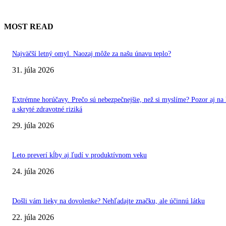
MOST READ
Najväčší letný omyl. Naozaj môže za našu únavu teplo?
31. júla 2026
Extrémne horúčavy. Prečo sú nebezpečnejšie, než si myslíme? Pozor aj na 
a skryté zdravotné riziká
29. júla 2026
Leto preverí kĺby aj ľudí v produktívnom veku
24. júla 2026
Došli vám lieky na dovolenke? Nehľadajte značku, ale účinnú látku
22. júla 2026