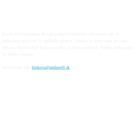
O NÁS
Portál zdravienadoma.sk vám poskytne hodnotné informácie ako si
jednoduch zachovať čo najlepšie zdravie. Nájdete tu dobré rady pre vaše
zdravie, životný štýl, krásu, novinky zo sveta medicíny. Budete prekvapení,
čo všetko funguje.
Kontaktujte nás:
hinkova@andawell.sk
SOCIÁLNE SIETE