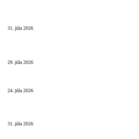
VÝBER REDAKCIE
Najväčší letný omyl. Naozaj môže za našu únavu teplo?
31. júla 2026
Extrémne horúčavy. Prečo sú nebezpečnejšie, než si myslíme? Pozor aj na 
a skryté zdravotné riziká
29. júla 2026
Leto preverí kĺby aj ľudí v produktívnom veku
24. júla 2026
POPULÁRNE ČLÁNKY
Najväčší letný omyl. Naozaj môže za našu únavu teplo?
31. júla 2026