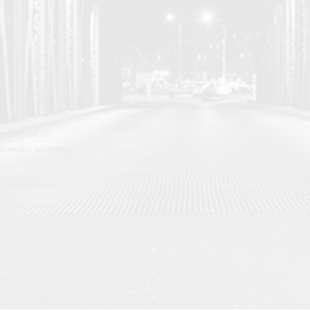
h zachovať čo
, novinky zo sveta