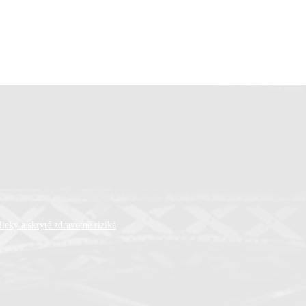
ieky a skryté zdravotné riziká