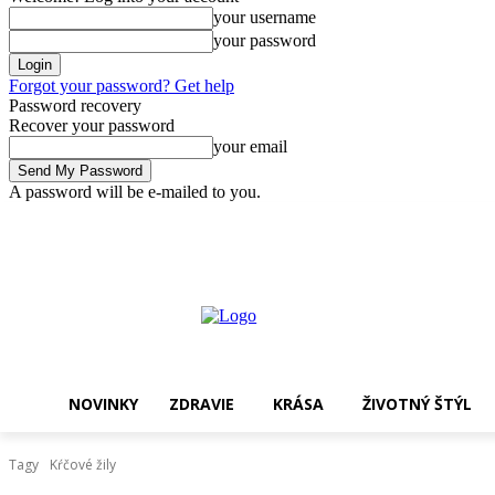
your username
your password
Forgot your password? Get help
Password recovery
Recover your password
your email
A password will be e-mailed to you.
piatok, 7 augusta, 2026
Sign in / Join
Nakupovať !
NOVINKY
ZDRAVIE
KRÁSA
ŽIVOTNÝ ŠTÝL
Tagy
Kŕčové žily