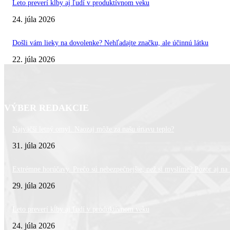
Leto preverí kĺby aj ľudí v produktívnom veku
24. júla 2026
Došli vám lieky na dovolenke? Nehľadajte značku, ale účinnú látku
22. júla 2026
VÝBER REDAKCIE
Najväčší letný omyl. Naozaj môže za našu únavu teplo?
31. júla 2026
Extrémne horúčavy. Prečo sú nebezpečnejšie, než si myslíme? Pozor aj na l
29. júla 2026
Leto preverí kĺby aj ľudí v produktívnom veku
24. júla 2026