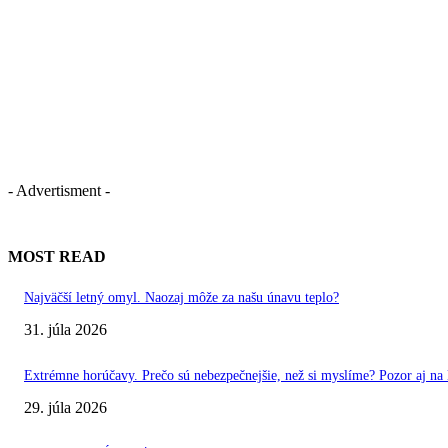
- Advertisment -
MOST READ
Najväčší letný omyl. Naozaj môže za našu únavu teplo?
31. júla 2026
Extrémne horúčavy. Prečo sú nebezpečnejšie, než si myslíme? Pozor aj na l
29. júla 2026