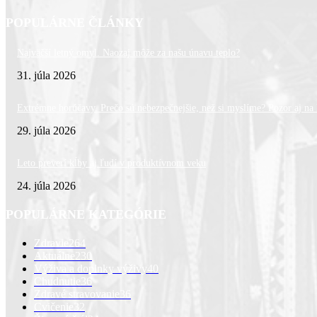
POPULÁRNE ČLÁNKY
Najväčší letný omyl. Naozaj môže za našu únavu teplo?
31. júla 2026
Extrémne horúčavy. Prečo sú nebezpečnejšie, než si myslíme? Pozor aj na l
29. júla 2026
Leto preverí kĺby aj ľudí v produktívnom veku
24. júla 2026
POPULÁRNE KATEGÓRIE
Zdravie
264
Aktuálne
230
Výživa a doplnky výživy
40
Chudnutie
36
Zdravé stravovanie
36
Cvičenie
32