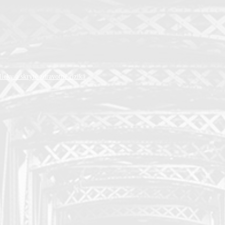
ieky a skryté zdravotné riziká