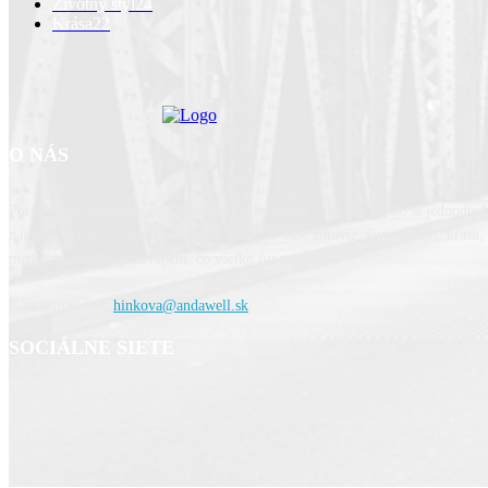
Životný štýl
24
Krása
22
O NÁS
Portál zdravienadoma.sk vám poskytne hodnotné informácie ako si jednoduc
najlepšie zdravie. Nájdete tu dobré rady pre vaše zdravie, životný štýl, krásu
medicíny. Budete prekvapení, čo všetko funguje.
Kontaktujte nás:
hinkova@andawell.sk
SOCIÁLNE SIETE