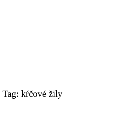
Tag:
kŕčové žily