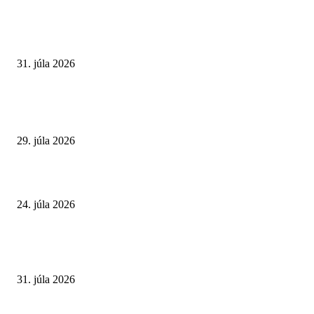
VÝBER REDAKCIE
Najväčší letný omyl. Naozaj môže za našu únavu teplo?
31. júla 2026
Extrémne horúčavy. Prečo sú nebezpečnejšie, než si myslíme? Pozor aj na 
a skryté zdravotné riziká
29. júla 2026
Leto preverí kĺby aj ľudí v produktívnom veku
24. júla 2026
POPULÁRNE ČLÁNKY
Najväčší letný omyl. Naozaj môže za našu únavu teplo?
31. júla 2026