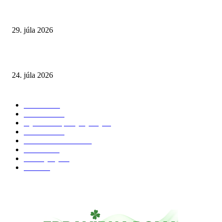
Extrémne horúčavy. Prečo sú nebezpečnejšie, než si myslíme? Pozor aj na 
a skryté zdravotné riziká
29. júla 2026
Leto preverí kĺby aj ľudí v produktívnom veku
24. júla 2026
POPULÁRNE KATEGÓRIE
Zdravie
264
Aktuálne
230
Výživa a doplnky výživy
40
Chudnutie
36
Zdravé stravovanie
36
Cvičenie
32
Životný štýl
24
Krása
22