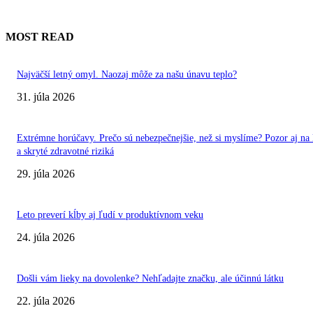
MOST READ
Najväčší letný omyl. Naozaj môže za našu únavu teplo?
31. júla 2026
Extrémne horúčavy. Prečo sú nebezpečnejšie, než si myslíme? Pozor aj na 
a skryté zdravotné riziká
29. júla 2026
Leto preverí kĺby aj ľudí v produktívnom veku
24. júla 2026
Došli vám lieky na dovolenke? Nehľadajte značku, ale účinnú látku
22. júla 2026