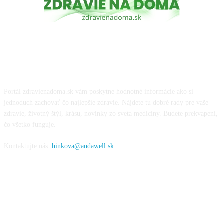
O NÁS
Portál zdravienadoma.sk vám poskytne hodnotné informácie ako si
jednoduch zachovať čo najlepšie zdravie. Nájdete tu dobré rady pre vaše
zdravie, životný štýl, krásu, novinky zo sveta medicíny. Budete prekvapení,
čo všetko funguje.
Kontaktujte nás:
hinkova@andawell.sk
SOCIÁLNE SIETE