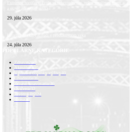
Extrémne horúčavy. Prečo sú nebezpečnejšie, než si myslíme? Pozor aj na 
a skryté zdravotné riziká
29. júla 2026
Leto preverí kĺby aj ľudí v produktívnom veku
24. júla 2026
POPULÁRNE KATEGÓRIE
Zdravie
264
Aktuálne
230
Výživa a doplnky výživy
40
Chudnutie
36
Zdravé stravovanie
36
Cvičenie
32
Životný štýl
24
Krása
22