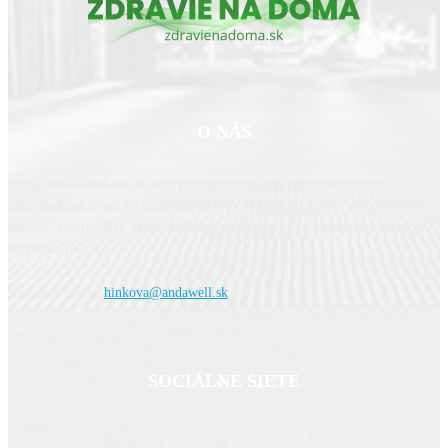
O NÁS
Portál zdravienadoma.sk vám poskytne hodnotné informácie ako si
jednoduch zachovať čo najlepšie zdravie. Nájdete tu dobré rady pre vaše
zdravie, životný štýl, krásu, novinky zo sveta medicíny. Budete prekvapení,
čo všetko funguje.
Kontaktujte nás:
hinkova@andawell.sk
SOCIÁLNE SIETE