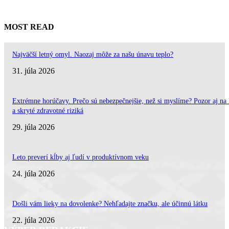
MOST READ
Najväčší letný omyl. Naozaj môže za našu únavu teplo?
31. júla 2026
Extrémne horúčavy. Prečo sú nebezpečnejšie, než si myslíme? Pozor aj na 
a skryté zdravotné riziká
29. júla 2026
Leto preverí kĺby aj ľudí v produktívnom veku
24. júla 2026
Došli vám lieky na dovolenke? Nehľadajte značku, ale účinnú látku
22. júla 2026