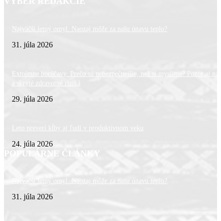
VÝBER REDAKCIE
Najväčší letný omyl. Naozaj môže za našu únavu teplo?
31. júla 2026
Extrémne horúčavy. Prečo sú nebezpečnejšie, než si myslíme? Pozor aj na 
a skryté zdravotné riziká
29. júla 2026
Leto preverí kĺby aj ľudí v produktívnom veku
24. júla 2026
POPULÁRNE ČLÁNKY
Najväčší letný omyl. Naozaj môže za našu únavu teplo?
31. júla 2026