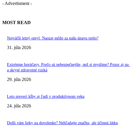
- Advertisment -
MOST READ
Najväčší letný omyl. Naozaj môže za našu únavu teplo?
31. júla 2026
Extrémne horúčavy. Prečo sú nebezpečnejšie, než si myslíme? Pozor aj na 
a skryté zdravotné riziká
29. júla 2026
Leto preverí kĺby aj ľudí v produktívnom veku
24. júla 2026
Došli vám lieky na dovolenke? Nehľadajte značku, ale účinnú látku