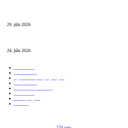
Extrémne horúčavy. Prečo sú nebezpečnejšie, než si myslíme? Pozor aj na 
a skryté zdravotné riziká
29. júla 2026
Leto preverí kĺby aj ľudí v produktívnom veku
24. júla 2026
POPULÁRNE KATEGÓRIE
Zdravie
264
Aktuálne
230
Výživa a doplnky výživy
40
Chudnutie
36
Zdravé stravovanie
36
Cvičenie
32
Životný štýl
24
Krása
22