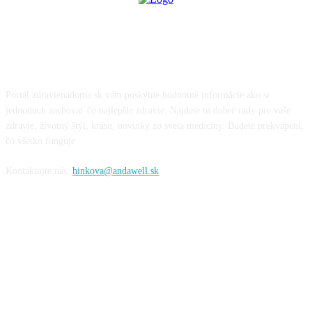
O NÁS
Portál zdravienadoma.sk vám poskytne hodnotné informácie ako si
jednoduch zachovať čo najlepšie zdravie. Nájdete tu dobré rady pre vaše
zdravie, životný štýl, krásu, novinky zo sveta medicíny. Budete prekvapení,
čo všetko funguje.
Kontaktujte nás:
hinkova@andawell.sk
SOCIÁLNE SIETE