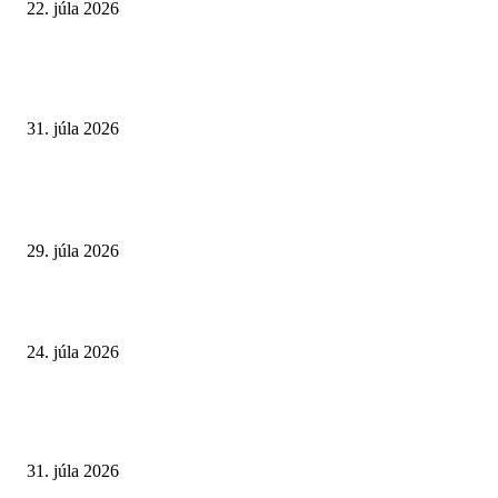
22. júla 2026
VÝBER REDAKCIE
Najväčší letný omyl. Naozaj môže za našu únavu teplo?
31. júla 2026
Extrémne horúčavy. Prečo sú nebezpečnejšie, než si myslíme? Pozor aj na 
a skryté zdravotné riziká
29. júla 2026
Leto preverí kĺby aj ľudí v produktívnom veku
24. júla 2026
POPULÁRNE ČLÁNKY
Najväčší letný omyl. Naozaj môže za našu únavu teplo?
31. júla 2026