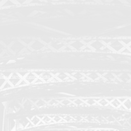
ieky a skryté zdravotné riziká