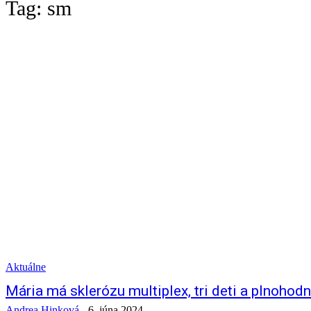
Tag:
sm
Aktuálne
Mária má sklerózu multiplex, tri deti a plnohodn
Andrea Hinková
-
6. júna 2024