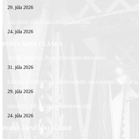
29. júla 2026
Leto preverí kĺby aj ľudí v produktívnom veku
24. júla 2026
POPULÁRNE ČLÁNKY
Najväčší letný omyl. Naozaj môže za našu únavu teplo?
31. júla 2026
Extrémne horúčavy. Prečo sú nebezpečnejšie, než si myslíme? Pozor aj na l
29. júla 2026
Leto preverí kĺby aj ľudí v produktívnom veku
24. júla 2026
POPULÁRNE KATEGÓRIE