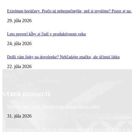
Extrémne horúčavy. Prečo sú nebezpečnejšie, než si myslíme? Pozor aj na l
29. júla 2026
Leto preverí kĺby aj ľudí v produktívnom veku
24. júla 2026
Došli vám lieky na dovolenke? Nehľadajte značku, ale účinnú látku
22. júla 2026
VÝBER REDAKCIE
Najväčší letný omyl. Naozaj môže za našu únavu teplo?
31. júla 2026
Extrémne horúčavy. Prečo sú nebezpečnejšie, než si myslíme? Pozor aj na l