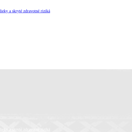
ieky a skryté zdravotné riziká
ieky a skryté zdravotné riziká