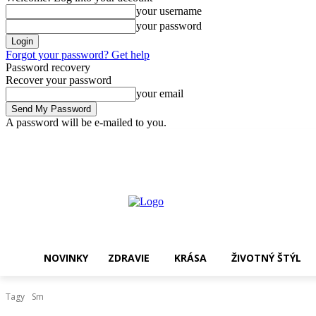
your username
your password
Forgot your password? Get help
Password recovery
Recover your password
your email
A password will be e-mailed to you.
štvrtok, 6 augusta, 2026
Sign in / Join
Nakupovať !
NOVINKY
ZDRAVIE
KRÁSA
ŽIVOTNÝ ŠTÝL
Tagy
Sm