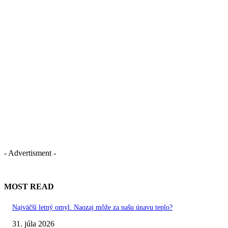
- Advertisment -
MOST READ
Najväčší letný omyl. Naozaj môže za našu únavu teplo?
31. júla 2026