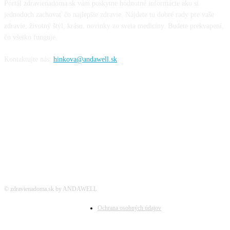
Portál zdravienadoma.sk vám poskytne hodnotné informácie ako si
jednoduch zachovať čo najlepšie zdravie. Nájdete tu dobré rady pre vaše
zdravie, životný štýl, krásu, novinky zo sveta medicíny. Budete prekvapení,
čo všetko funguje.
Kontaktujte nás:
hinkova@andawell.sk
SOCIÁLNE SIETE
© zdravienadoma.sk by ANDAWELL
Ochrana osobných údajov