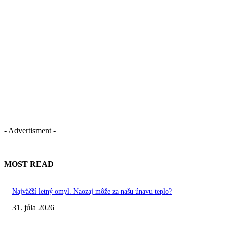
- Advertisment -
MOST READ
Najväčší letný omyl. Naozaj môže za našu únavu teplo?
31. júla 2026