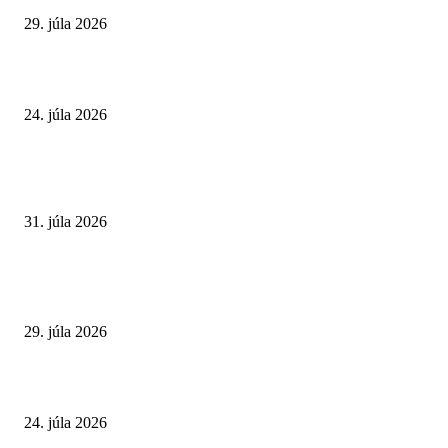
29. júla 2026
Leto preverí kĺby aj ľudí v produktívnom veku
24. júla 2026
POPULÁRNE ČLÁNKY
Najväčší letný omyl. Naozaj môže za našu únavu teplo?
31. júla 2026
Extrémne horúčavy. Prečo sú nebezpečnejšie, než si myslíme? Pozor aj na 
a skryté zdravotné riziká
29. júla 2026
Leto preverí kĺby aj ľudí v produktívnom veku
24. júla 2026
POPULÁRNE KATEGÓRIE