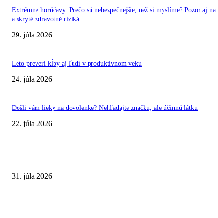
Extrémne horúčavy. Prečo sú nebezpečnejšie, než si myslíme? Pozor aj na 
a skryté zdravotné riziká
29. júla 2026
Leto preverí kĺby aj ľudí v produktívnom veku
24. júla 2026
Došli vám lieky na dovolenke? Nehľadajte značku, ale účinnú látku
22. júla 2026
VÝBER REDAKCIE
Najväčší letný omyl. Naozaj môže za našu únavu teplo?
31. júla 2026
Extrémne horúčavy. Prečo sú nebezpečnejšie, než si myslíme? Pozor aj na 
a skryté zdravotné riziká