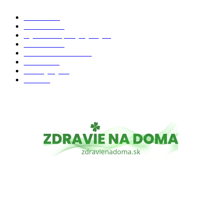
Zdravie
264
Aktuálne
230
Výživa a doplnky výživy
40
Chudnutie
36
Zdravé stravovanie
36
Cvičenie
32
Životný štýl
24
Krása
22
O NÁS