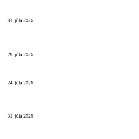
Najväčší letný omyl. Naozaj môže za našu únavu teplo?
31. júla 2026
Extrémne horúčavy. Prečo sú nebezpečnejšie, než si myslíme? Pozor aj na 
a skryté zdravotné riziká
29. júla 2026
Leto preverí kĺby aj ľudí v produktívnom veku
24. júla 2026
POPULÁRNE ČLÁNKY
Najväčší letný omyl. Naozaj môže za našu únavu teplo?
31. júla 2026
Extrémne horúčavy. Prečo sú nebezpečnejšie, než si myslíme? Pozor aj na 