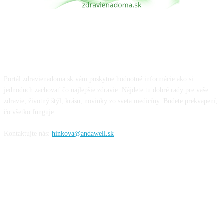
O NÁS
Portál zdravienadoma.sk vám poskytne hodnotné informácie ako si
jednoduch zachovať čo najlepšie zdravie. Nájdete tu dobré rady pre vaše
zdravie, životný štýl, krásu, novinky zo sveta medicíny. Budete prekvapení,
čo všetko funguje.
Kontaktujte nás:
hinkova@andawell.sk
SOCIÁLNE SIETE