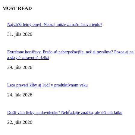
MOST READ
Najväčší letný omyl. Naozaj môže za našu únavu teplo?
31. júla 2026
Extrémne horúčavy. Prečo sú nebezpečnejšie, než si myslíme? Pozor aj na 
a skryté zdravotné riziká
29. júla 2026
Leto preverí kĺby aj ľudí v produktívnom veku
24. júla 2026
Došli vám lieky na dovolenke? Nehľadajte značku, ale účinnú látku
22. júla 2026
VÝBER REDAKCIE