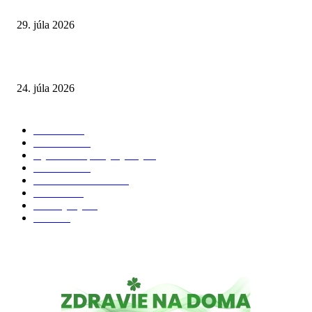
a skryté zdravotné riziká
29. júla 2026
Leto preverí kĺby aj ľudí v produktívnom veku
24. júla 2026
POPULÁRNE KATEGÓRIE
Zdravie
264
Aktuálne
230
Výživa a doplnky výživy
40
Chudnutie
36
Zdravé stravovanie
36
Cvičenie
32
Životný štýl
24
Krása
22