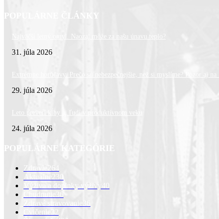
POPULÁRNE ČLÁNKY
Najväčší letný omyl. Naozaj môže za našu únavu teplo?
31. júla 2026
Extrémne horúčavy. Prečo sú nebezpečnejšie, než si myslíme? Pozor aj na l
29. júla 2026
Leto preverí kĺby aj ľudí v produktívnom veku
24. júla 2026
POPULÁRNE KATEGÓRIE
Zdravie
264
Aktuálne
230
Výživa a doplnky výživy
40
Chudnutie
36
Zdravé stravovanie
36
Cvičenie
32