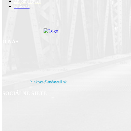
Životný štýl
24
Krása
22
O NÁS
Portál zdravienadoma.sk vám poskytne hodnotné informácie ako si jednoduc
najlepšie zdravie. Nájdete tu dobré rady pre vaše zdravie, životný štýl, krásu
medicíny. Budete prekvapení, čo všetko funguje.
Kontaktujte nás:
hinkova@andawell.sk
SOCIÁLNE SIETE