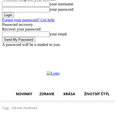
your username
your password
Forgot your password? Get help
Password recovery
Recover your password
your email
A password will be e-mailed to you.
sobota, 8 augusta, 2026
Sign in / Join
Nakupovať !
NOVINKY
ZDRAVIE
KRÁSA
ŽIVOTNÝ ŠTÝL
Tagy
Zdravé chudnutie