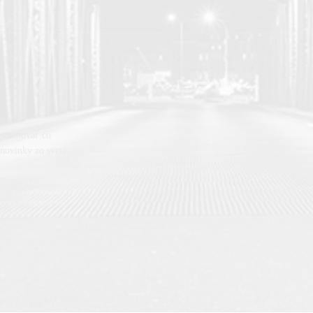
h zachovať čo
, novinky zo sveta