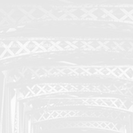
ieky a skryté zdravotné riziká