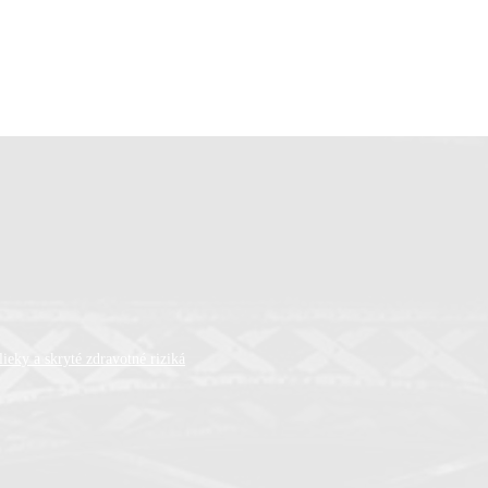
ieky a skryté zdravotné riziká