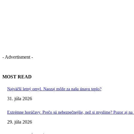
- Advertisment -
MOST READ
Najväčší letný omyl. Naozaj môže za našu únavu teplo?
31. júla 2026
Extrémne horúčavy. Prečo sú nebezpečnejšie, než si myslíme? Pozor aj na l
29. júla 2026