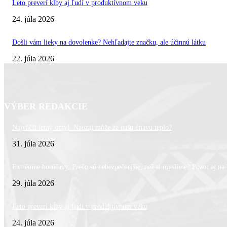
Leto preverí kĺby aj ľudí v produktívnom veku
24. júla 2026
Došli vám lieky na dovolenke? Nehľadajte značku, ale účinnú látku
22. júla 2026
VÝBER REDAKCIE
Najväčší letný omyl. Naozaj môže za našu únavu teplo?
31. júla 2026
Extrémne horúčavy. Prečo sú nebezpečnejšie, než si myslíme? Pozor aj na l
29. júla 2026
Leto preverí kĺby aj ľudí v produktívnom veku
24. júla 2026