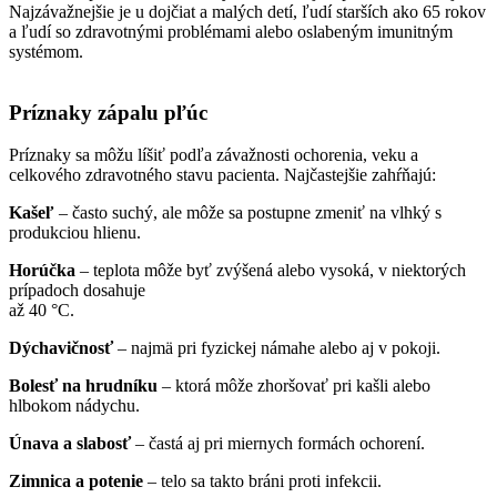
Najzávažnejšie je u dojčiat a malých detí, ľudí starších ako 65 rokov
a ľudí so zdravotnými problémami alebo oslabeným imunitným
systémom.
Príznaky zápalu pľúc
Príznaky sa môžu líšiť podľa závažnosti ochorenia, veku a
celkového zdravotného stavu pacienta. Najčastejšie zahŕňajú:
Kašeľ
– často suchý, ale môže sa postupne zmeniť na vlhký s
produkciou hlienu.
Horúčka
– teplota môže byť zvýšená alebo vysoká, v niektorých
prípadoch dosahuje
až 40 °C.
Dýchavičnosť
– najmä pri fyzickej námahe alebo aj v pokoji.
Bolesť na hrudníku
– ktorá môže zhoršovať pri kašli alebo
hlbokom nádychu.
Únava a slabosť
– častá aj pri miernych formách ochorení.
Zimnica a potenie
– telo sa takto bráni proti infekcii.