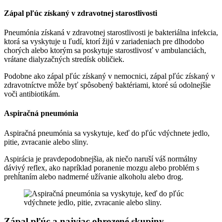
Zápal pľúc získaný v zdravotnej starostlivosti
Pneumónia získaná v zdravotnej starostlivosti je bakteriálna infekcia,
ktorá sa vyskytuje u ľudí, ktorí žijú v zariadeniach pre dlhodobo
chorých alebo ktorým sa poskytuje starostlivosť v ambulanciách,
vrátane dialyzačných stredísk obličiek.
Podobne ako zápal pľúc získaný v nemocnici, zápal pľúc získaný v
zdravotníctve môže byť spôsobený baktériami, ktoré sú odolnejšie
voči antibiotikám.
Aspiračná pneumónia
Aspiračná pneumónia sa vyskytuje, keď do pľúc vdýchnete jedlo,
pitie, zvracanie alebo sliny.
Aspirácia je pravdepodobnejšia, ak niečo naruší váš normálny
dávivý reflex, ako napríklad poranenie mozgu alebo problém s
prehĺtaním alebo nadmerné užívanie alkoholu alebo drog.
Zápal pľúc a najviac ohrozené skupiny