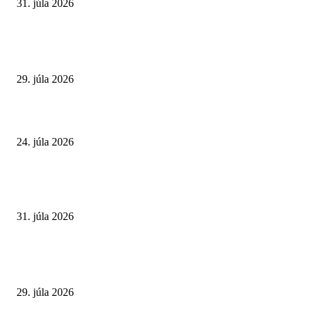
31. júla 2026
Extrémne horúčavy. Prečo sú nebezpečnejšie, než si myslíme? Pozor aj na 
a skryté zdravotné riziká
29. júla 2026
Leto preverí kĺby aj ľudí v produktívnom veku
24. júla 2026
POPULÁRNE ČLÁNKY
Najväčší letný omyl. Naozaj môže za našu únavu teplo?
31. júla 2026
Extrémne horúčavy. Prečo sú nebezpečnejšie, než si myslíme? Pozor aj na 
a skryté zdravotné riziká
29. júla 2026