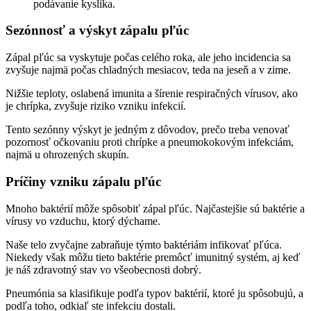
podávanie kyslíka.
Sezónnosť a výskyt zápalu pľúc
Zápal pľúc sa vyskytuje počas celého roka, ale jeho incidencia sa
zvyšuje najmä počas chladných mesiacov, teda na jeseň a v zime.
Nižšie teploty, oslabená imunita a šírenie respiračných vírusov, ako
je chrípka, zvyšuje riziko vzniku infekcií.
Tento sezónny výskyt je jedným z dôvodov, prečo treba venovať
pozornosť očkovaniu proti chrípke a pneumokokovým infekciám,
najmä u ohrozených skupín.
Príčiny vzniku zápalu pľúc
Mnoho baktérií môže spôsobiť zápal pľúc. Najčastejšie sú baktérie a
vírusy vo vzduchu, ktorý dýchame.
Naše telo zvyčajne zabraňuje týmto baktériám infikovať pľúca.
Niekedy však môžu tieto baktérie premôcť imunitný systém, aj keď
je náš zdravotný stav vo všeobecnosti dobrý.
Pneumónia sa klasifikuje podľa typov baktérií, ktoré ju spôsobujú, a
podľa toho, odkiaľ ste infekciu dostali.