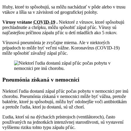
Huby, ktoré to spôsobujú, sa môžu nachádzať v pôde alebo v trusu
vtákov a líšia sa v závislosti od geografickej polohy.
Vírusy vrátane
COVID-19
.
Niektoré z vírusov, ktoré spôsobujú
prechladnutie a chrípku, môžu spôsobiť zápal pľúc. Vírusy sú
najčastejšou príčinou zápalu pľúc u detí mladších ako 5 rokov.
Vírusová pneumónia je zvyčajne mierna. Ale v niektorých
prípadoch to môže byť veľmi vážne. Koronavírus (COVID-19)
môže spôsobiť závažný zápal pľúc.
Pneumónia získaná v nemocnici
Niektorí ľudia dostanú zápal pľúc počas pobytu v nemocnici pre inú
chorobu. Pneumónia získaná v nemocnici môže byť vážna, pretože
baktérie, ktoré ju spôsobujú, môžu byť odolnejšie voči antibiotikám
a pretože ľudia, ktorí ju dostanú, sú už chorí.
Ľudia, ktorí sú na dýchacích prístrojoch (ventilátoroch), často
používaných na jednotkách intenzívnej starostlivosti, sú vystavení
vyššiemu riziku tohto typu zápalu pľúc.