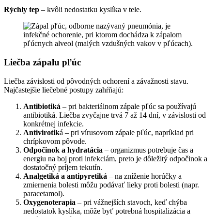
Rýchly tep
– kvôli nedostatku kyslíka v tele.
Liečba zápalu pľúc
Liečba závislosti od pôvodných ochorení a závažnosti stavu.
Najčastejšie liečebné postupy zahŕňajú:
Antibiotiká
– pri bakteriálnom zápale pľúc sa používajú
antibiotiká. Liečba zvyčajne trvá 7 až 14 dní, v závislosti od
konkrétnej infekcie.
Antivirotik
á – pri vírusovom zápale pľúc, napríklad pri
chrípkovom pôvode.
Odpočinok a hydratácia
– organizmus potrebuje čas a
energiu na boj proti infekciám, preto je dôležitý odpočinok a
dostatočný príjem tekutín.
Analgetiká a antipyretiká
– na zníženie horúčky a
zmiernenia bolesti môžu podávať lieky proti bolesti (napr.
paracetamol).
Oxygenoterapia
– pri vážnejších stavoch, keď chýba
nedostatok kyslíka, môže byť potrebná hospitalizácia a