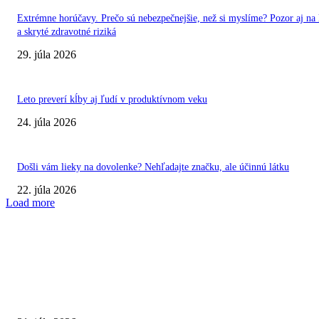
Extrémne horúčavy. Prečo sú nebezpečnejšie, než si myslíme? Pozor aj na 
a skryté zdravotné riziká
29. júla 2026
Leto preverí kĺby aj ľudí v produktívnom veku
24. júla 2026
Došli vám lieky na dovolenke? Nehľadajte značku, ale účinnú látku
22. júla 2026
Load more
VÝBER REDAKCIE
Najväčší letný omyl. Naozaj môže za našu únavu teplo?