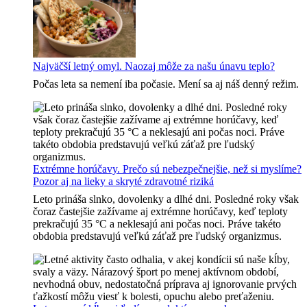
Najväčší letný omyl. Naozaj môže za našu únavu teplo?
Počas leta sa nemení iba počasie. Mení sa aj náš denný režim.
Extrémne horúčavy. Prečo sú nebezpečnejšie, než si myslíme?
Pozor aj na lieky a skryté zdravotné riziká
Leto prináša slnko, dovolenky a dlhé dni. Posledné roky však
čoraz častejšie zažívame aj extrémne horúčavy, keď teploty
prekračujú 35 °C a neklesajú ani počas noci. Práve takéto
obdobia predstavujú veľkú záťaž pre ľudský organizmus.