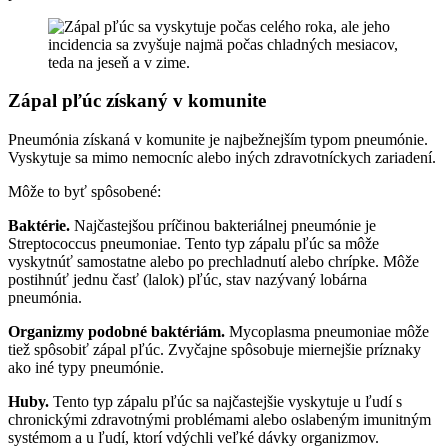
Zápal pľúc získaný v komunite
Pneumónia získaná v komunite je najbežnejším typom pneumónie.
Vyskytuje sa mimo nemocníc alebo iných zdravotníckych zariadení.
Môže to byť spôsobené:
Baktérie.
Najčastejšou príčinou bakteriálnej pneumónie je
Streptococcus pneumoniae. Tento typ zápalu pľúc sa môže
vyskytnúť samostatne alebo po prechladnutí alebo chrípke. Môže
postihnúť jednu časť (lalok) pľúc, stav nazývaný lobárna
pneumónia.
Organizmy podobné baktériám.
Mycoplasma pneumoniae môže
tiež spôsobiť zápal pľúc. Zvyčajne spôsobuje miernejšie príznaky
ako iné typy pneumónie.
Huby.
Tento typ zápalu pľúc sa najčastejšie vyskytuje u ľudí s
chronickými zdravotnými problémami alebo oslabeným imunitným
systémom a u ľudí, ktorí vdýchli veľké dávky organizmov.