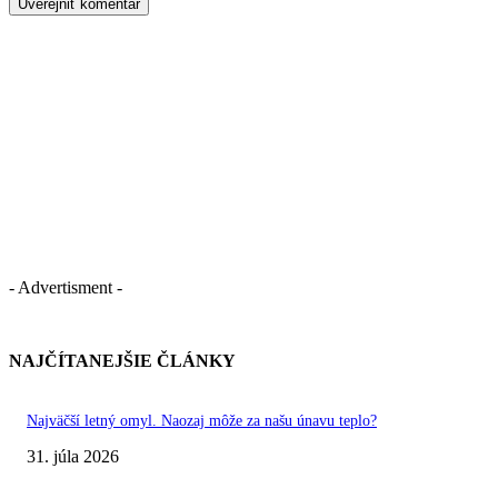
- Advertisment -
NAJČÍTANEJŠIE ČLÁNKY
Najväčší letný omyl. Naozaj môže za našu únavu teplo?
31. júla 2026