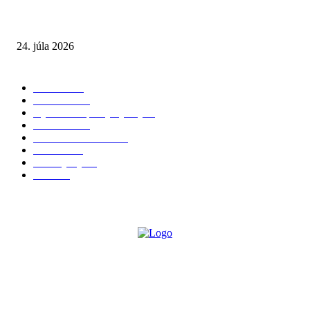
Leto preverí kĺby aj ľudí v produktívnom veku
24. júla 2026
POPULÁRNE KATEGÓRIE
Zdravie
264
Aktuálne
230
Výživa a doplnky výživy
40
Chudnutie
36
Zdravé stravovanie
36
Cvičenie
32
Životný štýl
24
Krása
22
O NÁS