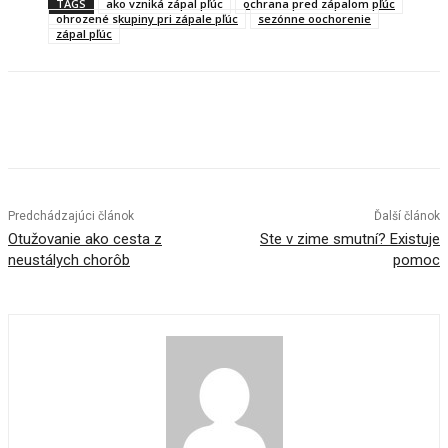
TAGS
ako vzniká zápal pľúc
ochrana pred zápalom pľúc
ohrozené skupiny pri zápale pľúc
sezónne oochorenie
zápal pľúc
Predchádzajúci článok
Ďalší článok
Otužovanie ako cesta z
Ste v zime smutní? Existuje
neustálych chorôb
pomoc