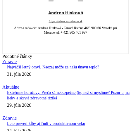
Andrea Hinková
https://zdravienadoma.sk
Adresa redakcie: Andrea Hinková - Tarová Riečna 46/8 900 66 Vysoká pri
Morave tel: + 421 905 401 997
Podobné články
Zdravie
Najväčší letný omyl. Naozaj môže za našu únavu teplo?
31. júla 2026
Aktuálne
Extrémne horúčavy. Prečo sú nebezpečnejšie, než si myslíme? Pozor aj na
lieky a skryté zdravotné riziká
29. júla 2026
Zdravie
Leto preverí kĺby aj ľudí v produktívnom veku
24. júla 2026