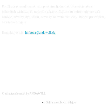
Portál zdravienadoma.sk vám poskytne hodnotné informácie ako si
jednoduch zachovať čo najlepšie zdravie. Nájdete tu dobré rady pre vaše
zdravie, životný štýl, krásu, novinky zo sveta medicíny. Budete prekvapení,
čo všetko funguje.
Kontaktujte nás:
hinkova@andawell.sk
SOCIÁLNE SIETE
© zdravienadoma.sk by ANDAWELL
Ochrana osobných údajov