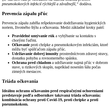
pneumokokových infekcií rýchlejší a závažnejší,“
dodáva.
Prevencia zápalu pľúc
Prevencia zápalu zahŕňa rešpektovanie dodržiavania hygienických
noriem, životného štýlu a očkovania. Medzi základné kroky patrí:
Pravidelné umývanie rúk
a vyhýbanie sa kontaktu s
chorými ľuďmi.
Očkovanie
proti chrípke a pneumokokovým infekciám, ktoré
môžu byť spúšťačom zápalu pľúc.
Udržiavanie dobrej imunity
prostredníctvom zdravej stravy,
dostatku pohybu a rovnomerného spánku.
Ochrana pred chladom
a udržiavanie najmä pľúc v dobrom
stave, u rizikových skupín, napríklad nosením šálu počas
zimných mesiacov.
Triáda očkovania
Ideálnu ochranu očkovaním pred respiračnými ochoreniami
predstavuje podľa odborníkov takzvaná triáda očkovania;
kombinácia ochrany proti Covid-19, proti chrípke a proti
pneumokokom.