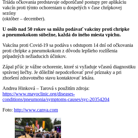
Triáda očkovania predstavuje odporúčané postupy pre aplikáciu
vakcín proti týmto ochoreniam u dospelých v čase chrípkovej
sezóny
(október – december).
U osôb nad 50 rokov sa môžu podávať vakcíny proti chrípke
a pneumokokom súbežne, každá do iného miesta vpichu.
Vakcína proti Covid-19 sa podáva s odstupom 14 dní od očkovania
proti chrípke a pneumokokom z dôvodu lepšieho rozlíšenia
prípadných nežiaducich účinkov.
Zápal pľúc je vážne ochorenie, ktoré si vyžaduje včasnú diagnostiku
správnej liečby. Je dôležité nepodceňovať prvé príznaky a pri
zhoršení zdravotného stavu kontaktovať lekára.
Andrea Hinková – Tarová s použitím zdroja:
https://www.mayoclinic.org/diseases-
conditions/pneumonia/symptoms-causes/syc-20354204
Foto:
http://www.canva.com