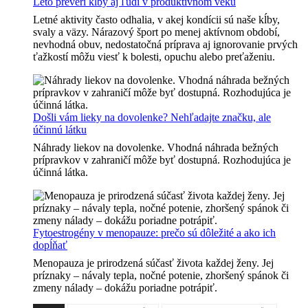
Leto preverí kĺby aj ľudí v produktívnom veku
Letné aktivity často odhalia, v akej kondícii sú naše kĺby,
svaly a väzy. Nárazový šport po menej aktívnom období,
nevhodná obuv, nedostatočná príprava aj ignorovanie prvých
ťažkostí môžu viesť k bolesti, opuchu alebo preťaženiu.
Došli vám lieky na dovolenke? Nehľadajte značku, ale
účinnú látku
Náhrady liekov na dovolenke. Vhodná náhrada bežných
prípravkov v zahraničí môže byť dostupná. Rozhodujúca je
účinná látka.
Fytoestrogény v menopauze: prečo sú dôležité a ako ich
dopĺňať
Menopauza je prirodzená súčasť života každej ženy. Jej
príznaky – návaly tepla, nočné potenie, zhoršený spánok či
zmeny nálady – dokážu poriadne potrápiť.