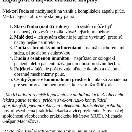
Niektorí ľudia sú náchylnejší na vznik a komplikácie zápalu pľúc.
Medzi najviac ohrozené skupiny patria:
Starší ľudia (nad 65 rokov)
– ich systém môže byť
oslabený, čo zvyšuje riziko závažnejších priebehov.
Malé deti
– ich systém ešte nie je úplne vyvinutý, preto sú
náchylnejšie na infekcie.
Ľudia s chronickými ochoreniami
– najmä s ochoreniami
srdca, pľúc alebo s cukrovkou.
Ľudia s oslabenou imunitou
– napríklad onkologickí
pacienti alebo pacienti užívajúci imunosupresívnu liečbu.
Fajčiari
– fajčenie poškodzuje pľúcne tkanivo a oslabuje
obranné mechanizmy pľúc.
Osoby žijúce v komunálnom prostredí
– ako sú zariadenia
pre seniorov alebo nemocnice, kde sa môžu šíriť ďalej.
„
Medzi najohrozenejších pacientov v ambulanciách všeobecného
lekára patria seniori, pričom s vekom riziko komplikácií
spôsobených pneumokokovými infekciami dokázateľne pribúda
,
hovorí všeobecná praktická lekárka a viceprezidentka Slovenskej
spoločnosti všeobecného praktického lekárstva MUDr. Michaela
Gašpar-Macháčová,
„
U starších ľudí je vzhľadom na slabšiu imunitu priebeh