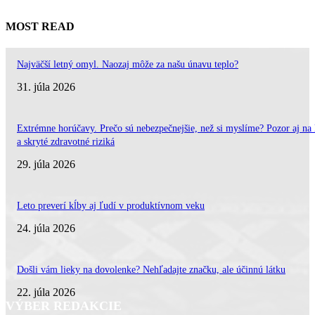
MOST READ
Najväčší letný omyl. Naozaj môže za našu únavu teplo?
31. júla 2026
Extrémne horúčavy. Prečo sú nebezpečnejšie, než si myslíme? Pozor aj na 
a skryté zdravotné riziká
29. júla 2026
Leto preverí kĺby aj ľudí v produktívnom veku
24. júla 2026
Došli vám lieky na dovolenke? Nehľadajte značku, ale účinnú látku
22. júla 2026
VÝBER REDAKCIE