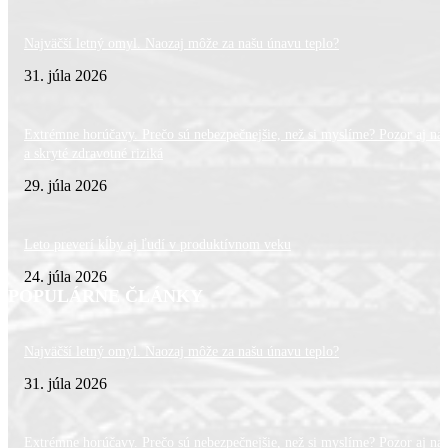
Najväčší letný omyl. Naozaj môže za našu únavu teplo?
31. júla 2026
Extrémne horúčavy. Prečo sú nebezpečnejšie, než si myslíme? Pozor aj na 
a skryté zdravotné riziká
29. júla 2026
Leto preverí kĺby aj ľudí v produktívnom veku
24. júla 2026
POPULÁRNE ČLÁNKY
Najväčší letný omyl. Naozaj môže za našu únavu teplo?
31. júla 2026
Extrémne horúčavy. Prečo sú nebezpečnejšie, než si myslíme? Pozor aj na 