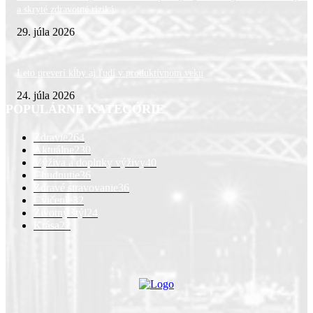
a skryté zdravotné riziká
29. júla 2026
Leto preverí kĺby aj ľudí v produktívnom veku
24. júla 2026
POPULÁRNE KATEGÓRIE
Zdravie
264
Aktuálne
230
Výživa a doplnky výživy
40
Chudnutie
36
Zdravé stravovanie
36
Cvičenie
32
Životný štýl
24
Krása
22