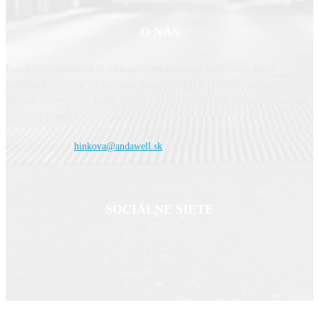
O NÁS
Portál zdravienadoma.sk vám poskytne hodnotné informácie ako si
jednoduch zachovať čo najlepšie zdravie. Nájdete tu dobré rady pre vaše
zdravie, životný štýl, krásu, novinky zo sveta medicíny. Budete prekvapení,
čo všetko funguje.
Kontaktujte nás:
hinkova@andawell.sk
SOCIÁLNE SIETE