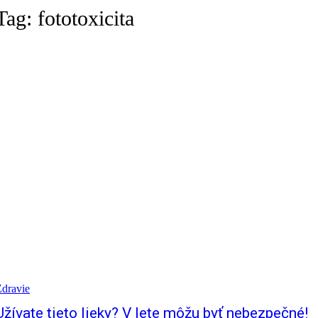
Tag:
fototoxicita
dravie
Užívate tieto lieky? V lete môžu byť nebezpečné!