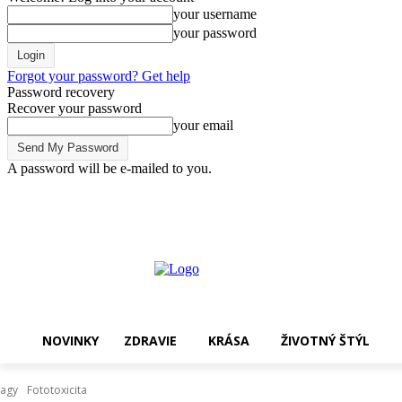
your username
your password
Forgot your password? Get help
Password recovery
Recover your password
your email
A password will be e-mailed to you.
pondelok, 10 augusta, 2026
Sign in / Join
Nakupovať !
NOVINKY
ZDRAVIE
KRÁSA
ŽIVOTNÝ ŠTÝL
agy
Fototoxicita