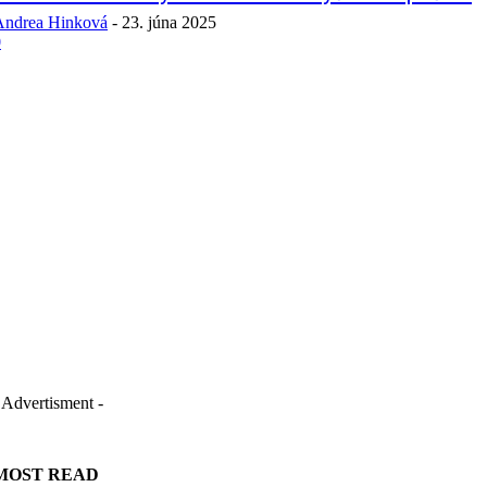
Andrea Hinková
-
23. júna 2025
0
 Advertisment -
MOST READ