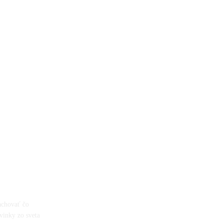
achovať čo
ovinky zo sveta