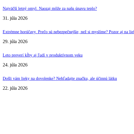
Najväčší letný omyl. Naozaj môže za našu únavu teplo?
31. júla 2026
Extrémne horúčavy. Prečo sú nebezpečnejšie, než si myslíme? Pozor aj na liek
29. júla 2026
Leto preverí kĺby aj ľudí v produktívnom veku
24. júla 2026
Došli vám lieky na dovolenke? Nehľadajte značku, ale účinnú látku
22. júla 2026
VÝBER REDAKCIE
Najväčší letný omyl. Naozaj môže za našu únavu teplo?