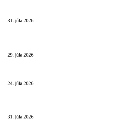
Najväčší letný omyl. Naozaj môže za našu únavu teplo?
31. júla 2026
Extrémne horúčavy. Prečo sú nebezpečnejšie, než si myslíme? Pozor aj na 
a skryté zdravotné riziká
29. júla 2026
Leto preverí kĺby aj ľudí v produktívnom veku
24. júla 2026
POPULÁRNE ČLÁNKY
Najväčší letný omyl. Naozaj môže za našu únavu teplo?
31. júla 2026
Extrémne horúčavy. Prečo sú nebezpečnejšie, než si myslíme? Pozor aj na 