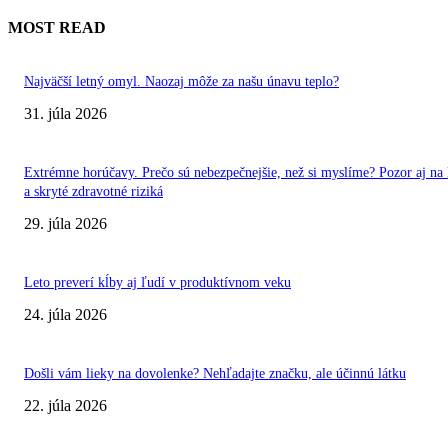
MOST READ
Najväčší letný omyl. Naozaj môže za našu únavu teplo?
31. júla 2026
Extrémne horúčavy. Prečo sú nebezpečnejšie, než si myslíme? Pozor aj na 
a skryté zdravotné riziká
29. júla 2026
Leto preverí kĺby aj ľudí v produktívnom veku
24. júla 2026
Došli vám lieky na dovolenke? Nehľadajte značku, ale účinnú látku
22. júla 2026
VÝBER REDAKCIE