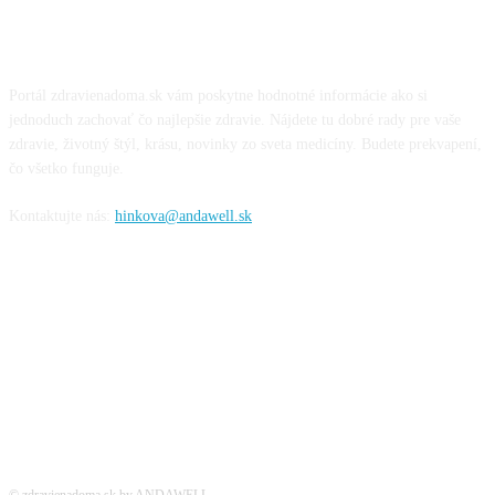
O NÁS
Portál zdravienadoma.sk vám poskytne hodnotné informácie ako si
jednoduch zachovať čo najlepšie zdravie. Nájdete tu dobré rady pre vaše
zdravie, životný štýl, krásu, novinky zo sveta medicíny. Budete prekvapení,
čo všetko funguje.
Kontaktujte nás:
hinkova@andawell.sk
SOCIÁLNE SIETE