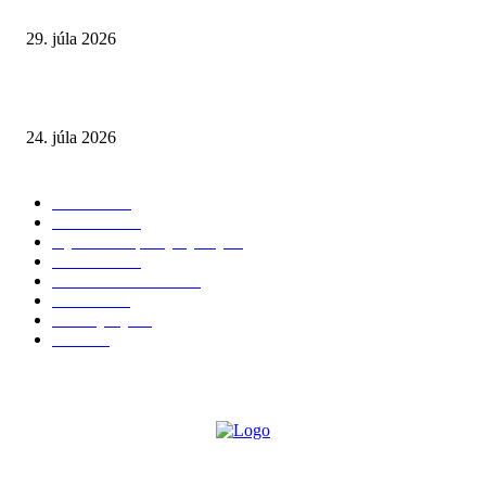
a skryté zdravotné riziká
29. júla 2026
Leto preverí kĺby aj ľudí v produktívnom veku
24. júla 2026
POPULÁRNE KATEGÓRIE
Zdravie
264
Aktuálne
230
Výživa a doplnky výživy
40
Chudnutie
36
Zdravé stravovanie
36
Cvičenie
32
Životný štýl
24
Krása
22