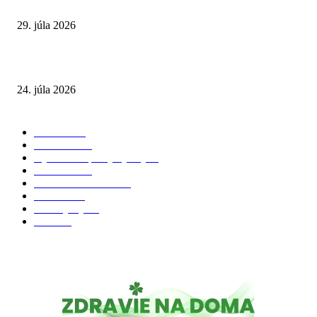
a skryté zdravotné riziká
29. júla 2026
Leto preverí kĺby aj ľudí v produktívnom veku
24. júla 2026
POPULÁRNE KATEGÓRIE
Zdravie
264
Aktuálne
230
Výživa a doplnky výživy
40
Chudnutie
36
Zdravé stravovanie
36
Cvičenie
32
Životný štýl
24
Krása
22