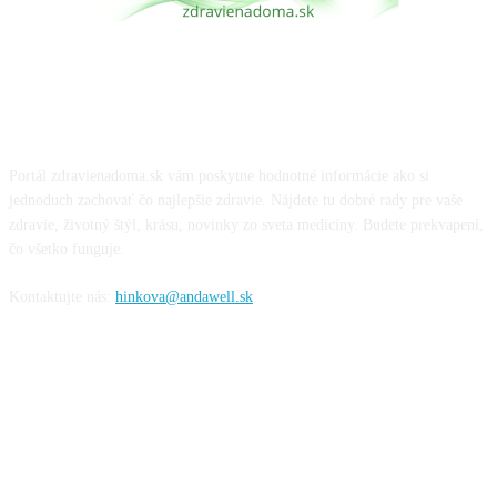
O NÁS
Portál zdravienadoma.sk vám poskytne hodnotné informácie ako si
jednoduch zachovať čo najlepšie zdravie. Nájdete tu dobré rady pre vaše
zdravie, životný štýl, krásu, novinky zo sveta medicíny. Budete prekvapení,
čo všetko funguje.
Kontaktujte nás:
hinkova@andawell.sk
SOCIÁLNE SIETE