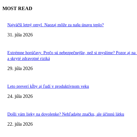
MOST READ
Najväčší letný omyl. Naozaj môže za našu únavu teplo?
31. júla 2026
Extrémne horúčavy. Prečo sú nebezpečnejšie, než si myslíme? Pozor aj na 
a skryté zdravotné riziká
29. júla 2026
Leto preverí kĺby aj ľudí v produktívnom veku
24. júla 2026
Došli vám lieky na dovolenke? Nehľadajte značku, ale účinnú látku
22. júla 2026
VÝBER REDAKCIE