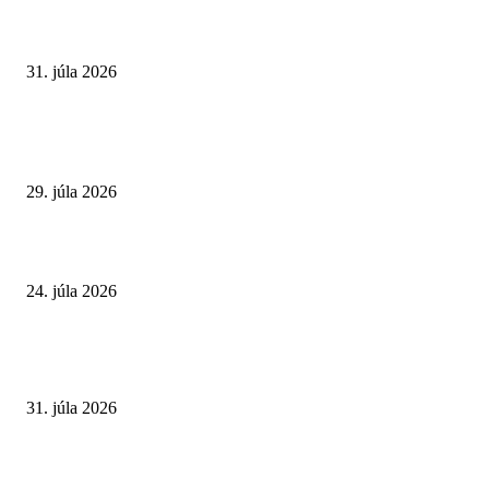
Najväčší letný omyl. Naozaj môže za našu únavu teplo?
31. júla 2026
Extrémne horúčavy. Prečo sú nebezpečnejšie, než si myslíme? Pozor aj na 
a skryté zdravotné riziká
29. júla 2026
Leto preverí kĺby aj ľudí v produktívnom veku
24. júla 2026
POPULÁRNE ČLÁNKY
Najväčší letný omyl. Naozaj môže za našu únavu teplo?
31. júla 2026
Extrémne horúčavy. Prečo sú nebezpečnejšie, než si myslíme? Pozor aj na 