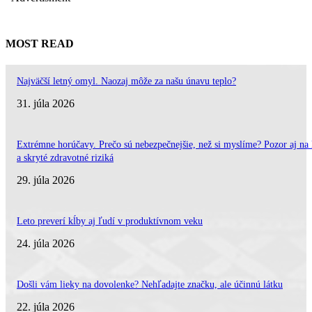
MOST READ
Najväčší letný omyl. Naozaj môže za našu únavu teplo?
31. júla 2026
Extrémne horúčavy. Prečo sú nebezpečnejšie, než si myslíme? Pozor aj na 
a skryté zdravotné riziká
29. júla 2026
Leto preverí kĺby aj ľudí v produktívnom veku
24. júla 2026
Došli vám lieky na dovolenke? Nehľadajte značku, ale účinnú látku
22. júla 2026