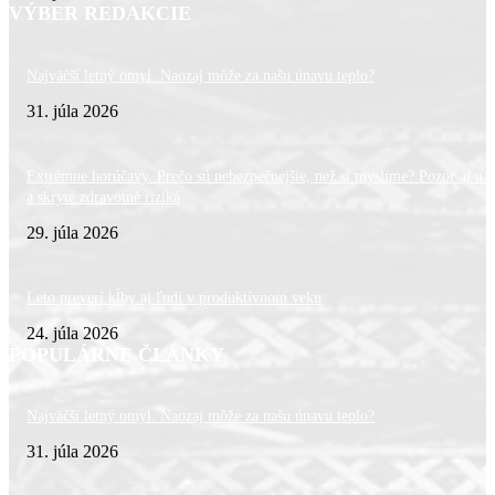
VÝBER REDAKCIE
Najväčší letný omyl. Naozaj môže za našu únavu teplo?
31. júla 2026
Extrémne horúčavy. Prečo sú nebezpečnejšie, než si myslíme? Pozor aj na 
a skryté zdravotné riziká
29. júla 2026
Leto preverí kĺby aj ľudí v produktívnom veku
24. júla 2026
POPULÁRNE ČLÁNKY
Najväčší letný omyl. Naozaj môže za našu únavu teplo?
31. júla 2026