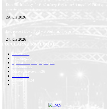
Extrémne horúčavy. Prečo sú nebezpečnejšie, než si myslíme? Pozor aj na 
a skryté zdravotné riziká
29. júla 2026
Leto preverí kĺby aj ľudí v produktívnom veku
24. júla 2026
POPULÁRNE KATEGÓRIE
Zdravie
264
Aktuálne
230
Výživa a doplnky výživy
40
Chudnutie
36
Zdravé stravovanie
36
Cvičenie
32
Životný štýl
24
Krása
22