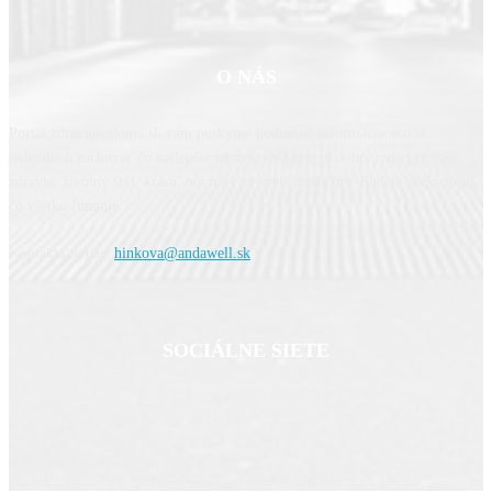
O NÁS
Portál zdravienadoma.sk vám poskytne hodnotné informácie ako si
jednoduch zachovať čo najlepšie zdravie. Nájdete tu dobré rady pre vaše
zdravie, životný štýl, krásu, novinky zo sveta medicíny. Budete prekvapení,
čo všetko funguje.
Kontaktujte nás:
hinkova@andawell.sk
SOCIÁLNE SIETE