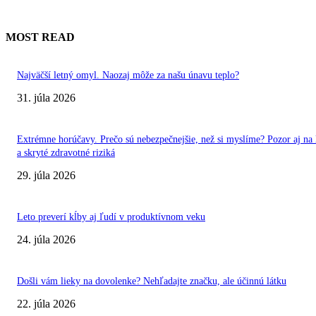
MOST READ
Najväčší letný omyl. Naozaj môže za našu únavu teplo?
31. júla 2026
Extrémne horúčavy. Prečo sú nebezpečnejšie, než si myslíme? Pozor aj na 
a skryté zdravotné riziká
29. júla 2026
Leto preverí kĺby aj ľudí v produktívnom veku
24. júla 2026
Došli vám lieky na dovolenke? Nehľadajte značku, ale účinnú látku
22. júla 2026