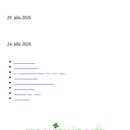
Extrémne horúčavy. Prečo sú nebezpečnejšie, než si myslíme? Pozor aj na 
a skryté zdravotné riziká
29. júla 2026
Leto preverí kĺby aj ľudí v produktívnom veku
24. júla 2026
POPULÁRNE KATEGÓRIE
Zdravie
264
Aktuálne
230
Výživa a doplnky výživy
40
Chudnutie
36
Zdravé stravovanie
36
Cvičenie
32
Životný štýl
24
Krása
22