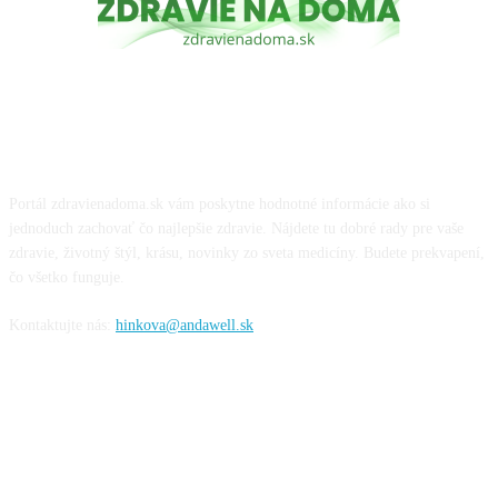
O NÁS
Portál zdravienadoma.sk vám poskytne hodnotné informácie ako si
jednoduch zachovať čo najlepšie zdravie. Nájdete tu dobré rady pre vaše
zdravie, životný štýl, krásu, novinky zo sveta medicíny. Budete prekvapení,
čo všetko funguje.
Kontaktujte nás:
hinkova@andawell.sk
SOCIÁLNE SIETE