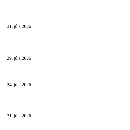
VÝBER REDAKCIE
Najväčší letný omyl. Naozaj môže za našu únavu teplo?
31. júla 2026
Extrémne horúčavy. Prečo sú nebezpečnejšie, než si myslíme? Pozor aj na 
a skryté zdravotné riziká
29. júla 2026
Leto preverí kĺby aj ľudí v produktívnom veku
24. júla 2026
POPULÁRNE ČLÁNKY
Najväčší letný omyl. Naozaj môže za našu únavu teplo?
31. júla 2026