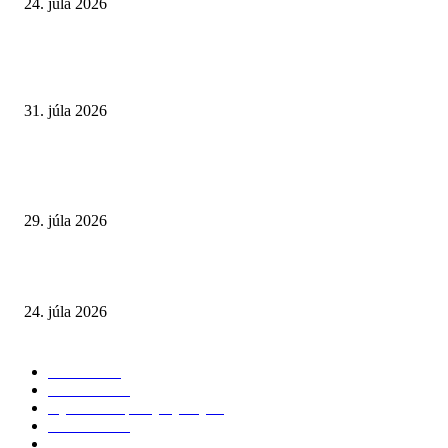
24. júla 2026
POPULÁRNE ČLÁNKY
Najväčší letný omyl. Naozaj môže za našu únavu teplo?
31. júla 2026
Extrémne horúčavy. Prečo sú nebezpečnejšie, než si myslíme? Pozor aj na 
a skryté zdravotné riziká
29. júla 2026
Leto preverí kĺby aj ľudí v produktívnom veku
24. júla 2026
POPULÁRNE KATEGÓRIE
Zdravie
264
Aktuálne
230
Výživa a doplnky výživy
40
Chudnutie
36
Zdravé stravovanie
36