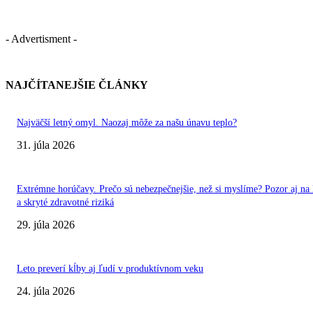
- Advertisment -
NAJČÍTANEJŠIE ČLÁNKY
Najväčší letný omyl. Naozaj môže za našu únavu teplo?
31. júla 2026
Extrémne horúčavy. Prečo sú nebezpečnejšie, než si myslíme? Pozor aj na 
a skryté zdravotné riziká
29. júla 2026
Leto preverí kĺby aj ľudí v produktívnom veku
24. júla 2026