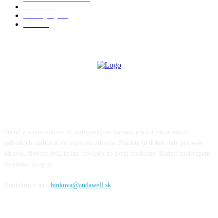
Cvičenie
32
Životný štýl
24
Krása
22
O NÁS
Portál zdravienadoma.sk vám poskytne hodnotné informácie ako si
jednoduch zachovať čo najlepšie zdravie. Nájdete tu dobré rady pre vaše
zdravie, životný štýl, krásu, novinky zo sveta medicíny. Budete prekvapení,
čo všetko funguje.
Kontaktujte nás:
hinkova@andawell.sk