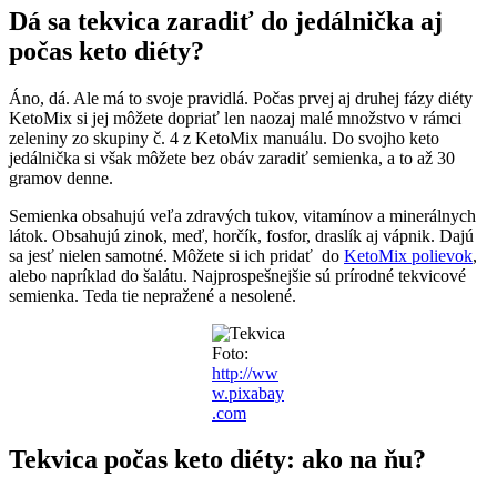
Dá sa tekvica zaradiť do jedálnička aj
počas keto diéty?
Áno, dá. Ale má to svoje pravidlá. Počas prvej aj druhej fázy diéty
KetoMix si jej môžete dopriať len naozaj malé množstvo v rámci
zeleniny zo skupiny č. 4 z KetoMix manuálu. Do svojho keto
jedálnička si však môžete bez obáv zaradiť semienka, a to až 30
gramov denne.
Semienka obsahujú veľa zdravých tukov, vitamínov a minerálnych
látok. Obsahujú zinok, meď, horčík, fosfor, draslík aj vápnik. Dajú
sa jesť nielen samotné. Môžete si ich pridať do
KetoMix polievok
,
alebo napríklad do šalátu. Najprospešnejšie sú prírodné tekvicové
semienka. Teda tie nepražené a nesolené.
Foto:
http://ww
w.pixabay
.com
Tekvica počas keto diéty: ako na ňu?