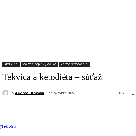
Aktuálne
Výživa a doplnky výživy
Zdravé stravovanie
Tekvica a ketodiéta – súťaž
By
Andrea Hinková
27. októbra 2022
1385
0