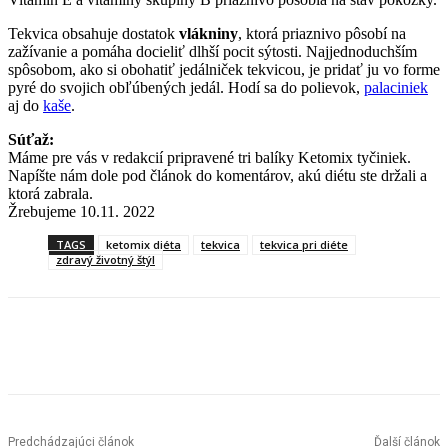
Tekvica obsahuje dostatok
vlákniny
, ktorá priaznivo pôsobí na
zažívanie a pomáha docieliť dlhší pocit sýtosti. Najjednoduchším
spôsobom, ako si obohatiť jedálniček tekvicou, je pridať ju vo forme
pyré do svojich obľúbených jedál. Hodí sa do polievok,
palaciniek
aj do
kaše
.
Súťaž:
Máme pre vás v redakcií pripravené tri balíky Ketomix tyčiniek.
Napíšte nám dole pod článok do komentárov, akú diétu ste držali a
ktorá zabrala.
Žrebujeme 10.11. 2022
TAGS
ketomix diéta
tekvica
tekvica pri diéte
zdravý životný štýl
Predchádzajúci článok
Ďalší článok