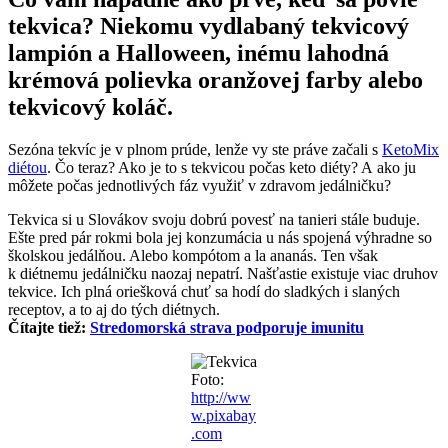
tekvica? Niekomu vydlabaný tekvicový
lampión a Halloween, inému lahodná
krémová polievka oranžovej farby alebo
tekvicový koláč.
Sezóna tekvíc je v plnom prúde, lenže vy ste práve začali s
KetoMix
diétou
. Čo teraz? Ako je to s tekvicou počas keto diéty? A ako ju
môžete počas jednotlivých fáz využiť v zdravom jedálničku?
Tekvica si u Slovákov svoju dobrú povesť na tanieri stále buduje.
Ešte pred pár rokmi bola jej konzumácia u nás spojená výhradne so
školskou jedálňou. Alebo kompótom a la ananás. Ten však
k diétnemu jedálničku naozaj nepatrí. Našťastie existuje viac druhov
tekvice. Ich plná oriešková chuť sa hodí do sladkých i slaných
receptov, a to aj do tých diétnych.
Čítajte tiež:
Stredomorská strava podporuje imunitu
Foto:
http://ww
w.pixabay
.com