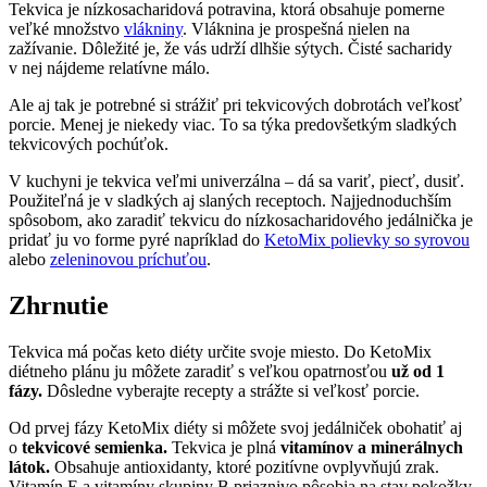
Tekvica je nízkosacharidová potravina, ktorá obsahuje pomerne
veľké množstvo
vlákniny
. Vláknina je prospešná nielen na
zažívanie. Dôležité je, že vás udrží dlhšie sýtych. Čisté sacharidy
v nej nájdeme relatívne málo.
Ale aj tak je potrebné si strážiť pri tekvicových dobrotách veľkosť
porcie. Menej je niekedy viac. To sa týka predovšetkým sladkých
tekvicových pochúťok.
V kuchyni je tekvica veľmi univerzálna – dá sa variť, piecť, dusiť.
Použiteľná je v sladkých aj slaných receptoch. Najjednoduchším
spôsobom, ako zaradiť tekvicu do nízkosacharidového jedálnička je
pridať ju vo forme pyré napríklad do
KetoMix polievky so syrovou
alebo
zeleninovou príchuťou
.
Zhrnutie
Tekvica má počas keto diéty určite svoje miesto. Do KetoMix
diétneho plánu ju môžete zaradiť s veľkou opatrnosťou
už od 1
fázy.
Dôsledne vyberajte recepty a strážte si veľkosť porcie.
Od prvej fázy KetoMix diéty si môžete svoj jedálniček obohatiť aj
o
tekvicové semienka.
Tekvica je plná
vitamínov a minerálnych
látok.
Obsahuje antioxidanty, ktoré pozitívne ovplyvňujú zrak.
Vitamín E a vitamíny skupiny B priaznivo pôsobia na stav pokožky.