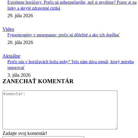
Extrémne horúčavy. Prečo sú nebezpečnejšie, než si myslíme? Pozor aj na
lieky a skryté zdravotné riziká
29. júla 2026
Video
Fytoestrogény v menopauze: prečo sú dôležité a ako ich dopĺňať
20. júla 2026
Aktuálne
Prečo nás v horúčavách bolia nohy? Telo nám dáva signál, ktorý netreba
ignorovať
3. júla 2026
ZANECHAŤ KOMENTÁR
Komentár:
Zadajte svoj komentár!