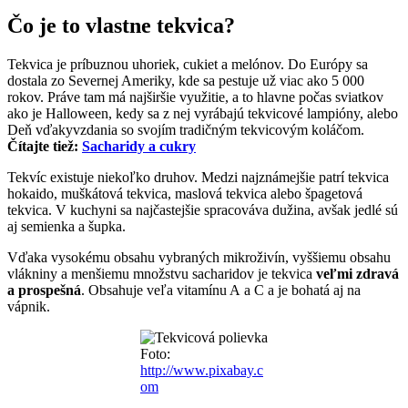
Čo je to vlastne tekvica?
Tekvica je príbuznou uhoriek, cukiet a melónov. Do Európy sa
dostala zo Severnej Ameriky, kde sa pestuje už viac ako 5 000
rokov. Práve tam má najširšie využitie, a to hlavne počas sviatkov
ako je Halloween, kedy sa z nej vyrábajú tekvicové lampióny, alebo
Deň vďakyvzdania so svojím tradičným tekvicovým koláčom.
Čítajte tiež:
Sacharidy a cukry
Tekvíc existuje niekoľko druhov. Medzi najznámejšie patrí tekvica
hokaido, muškátová tekvica, maslová tekvica alebo špagetová
tekvica. V kuchyni sa najčastejšie spracováva dužina, avšak jedlé sú
aj semienka a šupka.
Vďaka vysokému obsahu vybraných mikroživín, vyššiemu obsahu
vlákniny a menšiemu množstvu sacharidov je tekvica
veľmi zdravá
a prospešná
. Obsahuje veľa vitamínu A a C a je bohatá aj na
vápnik.
Foto:
http://www.pixabay.c
om