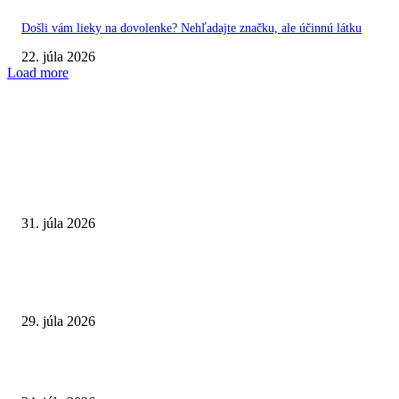
Došli vám lieky na dovolenke? Nehľadajte značku, ale účinnú látku
22. júla 2026
Load more
VÝBER REDAKCIE
Najväčší letný omyl. Naozaj môže za našu únavu teplo?
31. júla 2026
Extrémne horúčavy. Prečo sú nebezpečnejšie, než si myslíme? Pozor aj na 
a skryté zdravotné riziká
29. júla 2026
Leto preverí kĺby aj ľudí v produktívnom veku