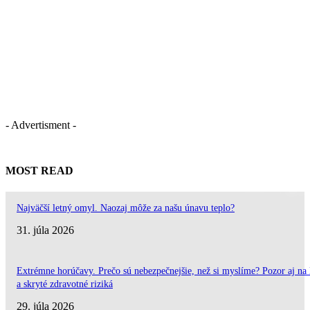
- Advertisment -
MOST READ
Najväčší letný omyl. Naozaj môže za našu únavu teplo?
31. júla 2026
Extrémne horúčavy. Prečo sú nebezpečnejšie, než si myslíme? Pozor aj na 
a skryté zdravotné riziká
29. júla 2026