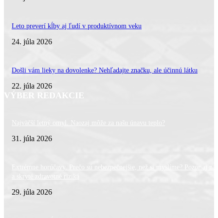
Leto preverí kĺby aj ľudí v produktívnom veku
24. júla 2026
Došli vám lieky na dovolenke? Nehľadajte značku, ale účinnú látku
22. júla 2026
VÝBER REDAKCIE
Najväčší letný omyl. Naozaj môže za našu únavu teplo?
31. júla 2026
Extrémne horúčavy. Prečo sú nebezpečnejšie, než si myslíme? Pozor aj na 
a skryté zdravotné riziká
29. júla 2026