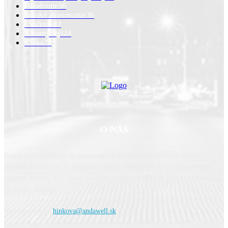
Chudnutie
36
Zdravé stravovanie
36
Cvičenie
32
Životný štýl
24
Krása
22
O NÁS
Portál zdravienadoma.sk vám poskytne hodnotné informácie ako si
jednoduch zachovať čo najlepšie zdravie. Nájdete tu dobré rady pre vaše
zdravie, životný štýl, krásu, novinky zo sveta medicíny. Budete prekvapení,
čo všetko funguje.
Kontaktujte nás:
hinkova@andawell.sk