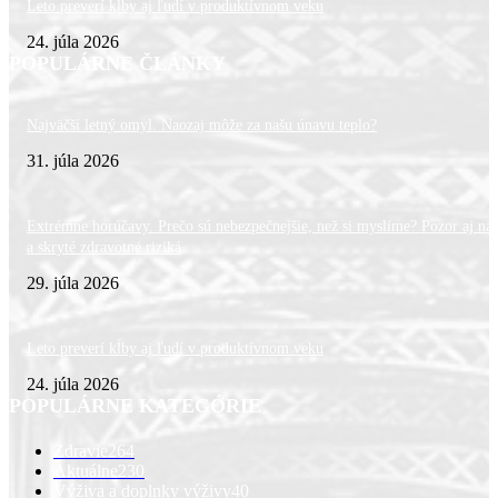
Leto preverí kĺby aj ľudí v produktívnom veku
24. júla 2026
POPULÁRNE ČLÁNKY
Najväčší letný omyl. Naozaj môže za našu únavu teplo?
31. júla 2026
Extrémne horúčavy. Prečo sú nebezpečnejšie, než si myslíme? Pozor aj na 
a skryté zdravotné riziká
29. júla 2026
Leto preverí kĺby aj ľudí v produktívnom veku
24. júla 2026
POPULÁRNE KATEGÓRIE
Zdravie
264
Aktuálne
230
Výživa a doplnky výživy
40