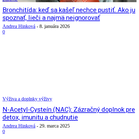
Bronchitída: keď sa kašeľ nechce pustiť. Ako ju
spoznať, lieči a najmä neignorovať
Andrea Hinková
-
8. januára 2026
0
Výživa a doplnky výživy
N-Acetyl-Cysteín (NAC): Zázračný doplnok pre
detox, imunitu a chudnutie
Andrea Hinková
-
29. marca 2025
0