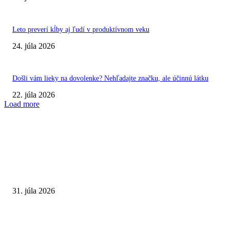
Leto preverí kĺby aj ľudí v produktívnom veku
24. júla 2026
Došli vám lieky na dovolenke? Nehľadajte značku, ale účinnú látku
22. júla 2026
Load more
VÝBER REDAKCIE
Najväčší letný omyl. Naozaj môže za našu únavu teplo?
31. júla 2026
Extrémne horúčavy. Prečo sú nebezpečnejšie, než si myslíme? Pozor aj na 