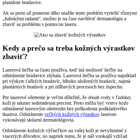
plantárne bradavice.
Ak sa preto už pomerne dlho snažíte tento problém vyriešiť rôznymi
„babskými radami“, možno je na čase navštíviť dermatológiu a
zbaviť sa problému s pomocou laseru.
Kedy a prečo sa treba kožných výrastkov
zbaviť?
Laserová liečba sa často používa, keď iná možnosť liečby na
odstránenie bradavice zlyhala. Laserová liečba sa používa napríklad
pri výskyte ťažkých bradavíc, hlboko uložených bradavíc, najmä
plantárnych bradavíc a pri zdĺhavých procesoch bez úspechu.
Pre laserové ošetrenie je veľmi dôležité, že obsah vody v ľudskej
koži je takmer sedemdesiat percent. Preto môžu byť vrstvy kože
odstránené laserovým ošetrením bez poškodenia podkladového
tkaniva. Odstránenie
veľkých kožných výrastkov
laserom
vykonávajú skúsení dermatológovia.
Odstránenie kožných výčneľkov na vašej koži je nevyhnutné z
viacerých dôvodov, no napriek tomu, že je náš vonkajší vzhľad