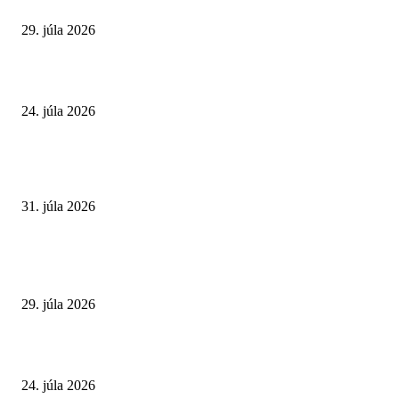
a skryté zdravotné riziká
29. júla 2026
Leto preverí kĺby aj ľudí v produktívnom veku
24. júla 2026
POPULÁRNE ČLÁNKY
Najväčší letný omyl. Naozaj môže za našu únavu teplo?
31. júla 2026
Extrémne horúčavy. Prečo sú nebezpečnejšie, než si myslíme? Pozor aj na 
a skryté zdravotné riziká
29. júla 2026
Leto preverí kĺby aj ľudí v produktívnom veku
24. júla 2026