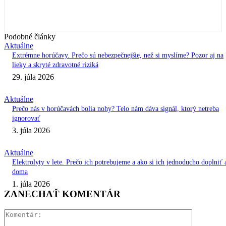
Podobné články
Aktuálne
Extrémne horúčavy. Prečo sú nebezpečnejšie, než si myslíme? Pozor aj na
lieky a skryté zdravotné riziká
29. júla 2026
Aktuálne
Prečo nás v horúčavách bolia nohy? Telo nám dáva signál, ktorý netreba
ignorovať
3. júla 2026
Aktuálne
Elektrolyty v lete. Prečo ich potrebujeme a ako si ich jednoducho doplniť 
doma
1. júla 2026
ZANECHAŤ KOMENTÁR
Komentár: