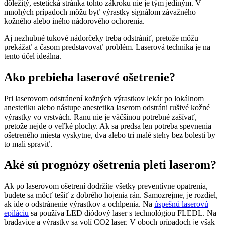
dôležitý, estetická stránka tohto zákroku nie je tým jediným. V
mnohých prípadoch môžu byť výrastky signálom závažného
kožného alebo iného nádorového ochorenia.
Aj nezhubné tukové nádorčeky treba odstrániť, pretože môžu
prekážať a časom predstavovať problém. Laserová technika je na
tento účel ideálna.
Ako prebieha laserové ošetrenie?
Pri laserovom odstránení kožných výrastkov lekár po lokálnom
anestetiku alebo nástupe anestetika laserom odstráni rušivé kožné
výrastky vo vrstvách. Ranu nie je väčšinou potrebné zašívať,
pretože nejde o veľké plochy. Ak sa predsa len potreba spevnenia
ošetreného miesta vyskytne, dva alebo tri malé stehy bez bolesti by
to mali spraviť.
Aké sú prognózy ošetrenia pleti laserom?
Ak po laserovom ošetrení dodržíte všetky preventívne opatrenia,
budete sa môcť tešiť z dobrého hojenia rán. Samozrejme, je rozdiel,
ak ide o odstránenie výrastkov a ochlpenia. Na
úspešnú laserovú
epiláciu
sa používa LED diódový laser s technológiou FLEDL. Na
bradavice a výrastky sa volí CO2 laser. V oboch prípadoch je však