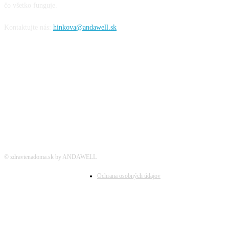
čo všetko funguje.
Kontaktujte nás:
hinkova@andawell.sk
SOCIÁLNE SIETE
© zdravienadoma.sk by ANDAWELL
Ochrana osobných údajov