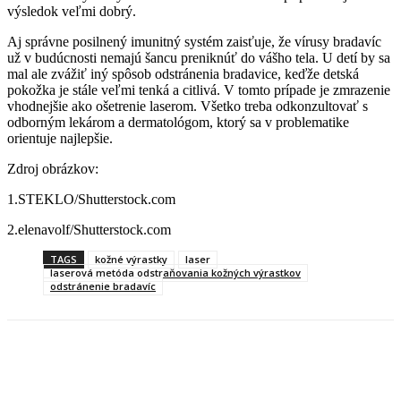
výsledok veľmi dobrý.
Aj správne posilnený imunitný systém zaisťuje, že vírusy bradavíc
už v budúcnosti nemajú šancu preniknúť do vášho tela. U detí by sa
mal ale zvážiť iný spôsob odstránenia bradavice, keďže detská
pokožka je stále veľmi tenká a citlivá. V tomto prípade je zmrazenie
vhodnejšie ako ošetrenie laserom. Všetko treba odkonzultovať s
odborným lekárom a dermatológom, ktorý sa v problematike
orientuje najlepšie.
Zdroj obrázkov:
1.STEKLO/Shutterstock.com
2.elenavolf/Shutterstock.com
TAGS
kožné výrastky
laser
laserová metóda odstraňovania kožných výrastkov
odstránenie bradavíc