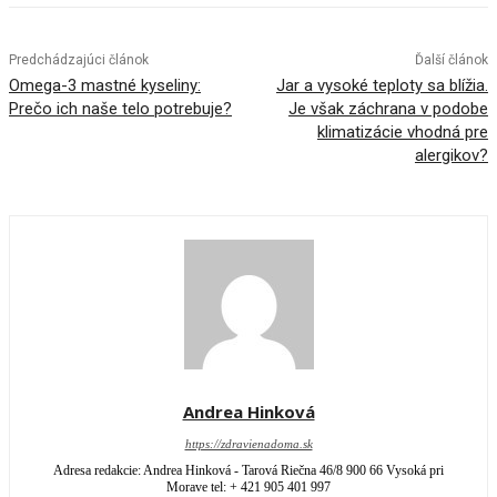
Predchádzajúci článok
Ďalší článok
Omega-3 mastné kyseliny:
Jar a vysoké teploty sa blížia.
Prečo ich naše telo potrebuje?
Je však záchrana v podobe
klimatizácie vhodná pre
alergikov?
Andrea Hinková
https://zdravienadoma.sk
Adresa redakcie: Andrea Hinková - Tarová Riečna 46/8 900 66 Vysoká pri
Morave tel: + 421 905 401 997