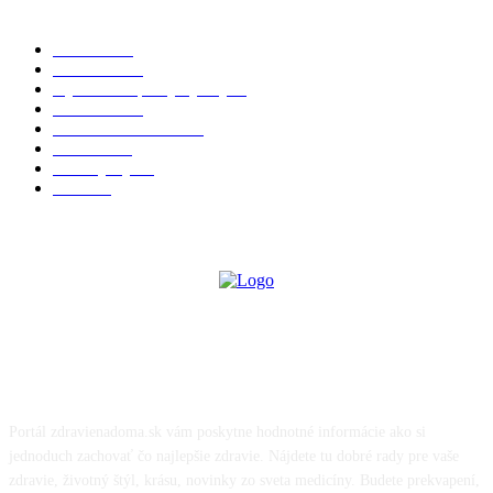
POPULÁRNE KATEGÓRIE
Zdravie
264
Aktuálne
230
Výživa a doplnky výživy
40
Chudnutie
36
Zdravé stravovanie
36
Cvičenie
32
Životný štýl
24
Krása
22
O NÁS
Portál zdravienadoma.sk vám poskytne hodnotné informácie ako si
jednoduch zachovať čo najlepšie zdravie. Nájdete tu dobré rady pre vaše
zdravie, životný štýl, krásu, novinky zo sveta medicíny. Budete prekvapení,