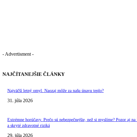
- Advertisment -
NAJČÍTANEJŠIE ČLÁNKY
Najväčší letný omyl. Naozaj môže za našu únavu teplo?
31. júla 2026
Extrémne horúčavy. Prečo sú nebezpečnejšie, než si myslíme? Pozor aj na 
a skryté zdravotné riziká
29. júla 2026