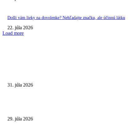
Došli vám lieky na dovolenke? Nehľadajte značku, ale účinnú látku
22. júla 2026
Load more
VÝBER REDAKCIE
Najväčší letný omyl. Naozaj môže za našu únavu teplo?
31. júla 2026
Extrémne horúčavy. Prečo sú nebezpečnejšie, než si myslíme? Pozor aj na 
a skryté zdravotné riziká
29. júla 2026
Leto preverí kĺby aj ľudí v produktívnom veku