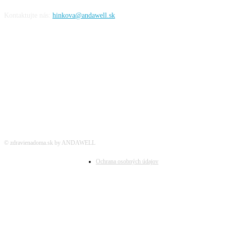
Kontaktujte nás:
hinkova@andawell.sk
SOCIÁLNE SIETE
© zdravienadoma.sk by ANDAWELL
Ochrana osobných údajov