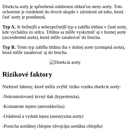
Disekcia aorty je spôsobená oslabenou oblasťou steny aorty. Toto
ochorenie je rozdelené do dvoch skupín v závislosti od toho, ktorá
časť aorty je postihnutá.
Typ A.
Je bežnejší a nebezpečnejší typ a zahŕňa trhlinu v časti aorty,
kde vychádza zo srdca. Trhlina sa môže vyskytnúť aj v hornej aorte
(ascendentná aorta), ktorá môže zasahovať do brucha.
Typ B.
Tento typ zahŕňa trhlinu iba v dolnej aorte (zostupná aorta),
ktorá môže zasahovať aj do brucha.
Rizikové faktory
Niektoré faktory, ktoré môžu zvýšiť riziko vzniku disekcie aorty:
-Nekontrolovaný krvný tlak (hypertenzia),
-Kornatenie tepien (ateroskleróza)
-Oslabená a vydutá tepna (aneuryzma aorty)
-Porucha aortálnej chlopne (dvojcípa aortálna chlopňa)