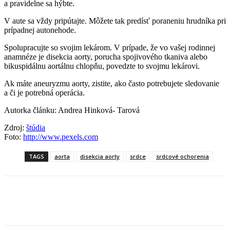
a pravidelne sa hýbte.
V aute sa vždy pripútajte. Môžete tak predísť poraneniu hrudníka pri
prípadnej autonehode.
Spolupracujte so svojim lekárom. V prípade, že vo vašej rodinnej
anamnéze je disekcia aorty, porucha spojivového tkaniva alebo
bikuspidálnu aortálnu chlopňu, povedzte to svojmu lekárovi.
Ak máte aneuryzmu aorty, zistite, ako často potrebujete sledovanie
a či je potrebná operácia.
Autorka článku: Andrea Hinková- Tarová
Zdroj:
štúdia
Foto:
http://www.pexels.com
TAGS
aorta
disekcia aorty
srdce
srdcové ochorenia