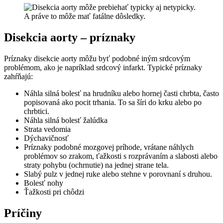
Disekcia aorty – príznaky
Príznaky disekcie aorty môžu byť podobné iným srdcovým
problémom, ako je napríklad srdcový infarkt. Typické príznaky
zahŕňajú:
Náhla silná bolesť na hrudníku alebo hornej časti chrbta, často
popisovaná ako pocit trhania. To sa šíri do krku alebo po
chrbtici.
Náhla silná bolesť žalúdka
Strata vedomia
Dýchavičnosť
Príznaky podobné mozgovej príhode, vrátane náhlych
problémov so zrakom, ťažkosti s rozprávaním a slabosti alebo
straty pohybu (ochrnutie) na jednej strane tela.
Slabý pulz v jednej ruke alebo stehne v porovnaní s druhou.
Bolesť nohy
Ťažkosti pri chôdzi
Príčiny