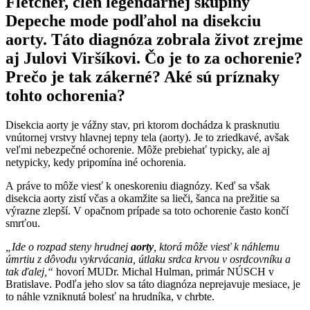
Fletcher, člen legendárnej skupiny
Depeche mode podľahol na disekciu
aorty. Táto diagnóza zobrala život zrejme
aj Julovi Viršíkovi. Čo je to za ochorenie?
Prečo je tak zákerné? Aké sú príznaky
tohto ochorenia?
Disekcia aorty je vážny stav, pri ktorom dochádza k prasknutiu
vnútornej vrstvy hlavnej tepny tela (aorty). Je to zriedkavé, avšak
veľmi nebezpečné ochorenie. Môže prebiehať typicky, ale aj
netypicky, kedy pripomína iné ochorenia.
A práve to môže viesť k oneskoreniu diagnózy. Keď sa však
disekcia aorty zistí včas a okamžite sa lieči, šanca na prežitie sa
výrazne zlepší. V opačnom prípade sa toto ochorenie často končí
smrťou.
„Ide o rozpad steny hrudnej
aorty
, ktorá môže viesť k náhlemu
úmrtiu z dôvodu vykrvácania, útlaku srdca krvou v osrdcovníku a
tak ďalej,“
hovorí MUDr. Michal Hulman, primár NÚSCH v
Bratislave. Podľa jeho slov sa táto diagnóza neprejavuje mesiace, je
to náhle vzniknutá bolesť na hrudníka, v chrbte.