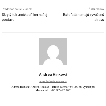
Predchádzajúci článok
Ďalší článok
Skrytý tuk „neškodí“ len našej
Batoľatá nemajú vyváženú
postave
stravu
Andrea Hinková
https://zdravienadoma.sk
Adresa redakcie: Andrea Hinková - Tarová Riečna 46/8 900 66 Vysoká pri
Morave tel: + 421 905 401 997