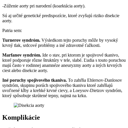
-Zúženie aorty pri narodení (koarktácia aorty).
Sú aj určité genetické predispozície, ktoré zvyšujú riziko disekcie
aorty.
Patria sem:
Turnerov syndróm.
Výsledkom tejto poruchy môže by vysoký
krvný tlak, srdcové problémy a iné zdravotné ťažkosti.
Marfanov syndróm.
Ide o stav, pri ktorom je spojivové tkanivo,
ktoré podporuje rôzne štruktúry v tele, slabé. Ľudia s touto poruchou
majú často v rodinnej anamnéze aneuryzmy aorty a iných krvných
ciest alebo disekcie aorty.
Iné poruchy spojivového tkaniva.
To zahŕňa Ehlersov-Danlosov
syndróm, skupinu porúch spojivového tkaniva ktoré zahŕňajú
uvoľnené kĺby a krehké krvné cievy, a Loeysov-Dietzov syndróm,
ktorý spôsobuje skrútené tepny, najmä na krku.
Komplikácie