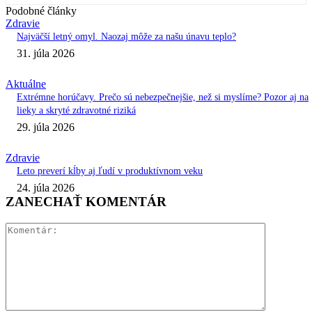
Podobné články
Zdravie
Najväčší letný omyl. Naozaj môže za našu únavu teplo?
31. júla 2026
Aktuálne
Extrémne horúčavy. Prečo sú nebezpečnejšie, než si myslíme? Pozor aj na
lieky a skryté zdravotné riziká
29. júla 2026
Zdravie
Leto preverí kĺby aj ľudí v produktívnom veku
24. júla 2026
ZANECHAŤ KOMENTÁR
Komentár: