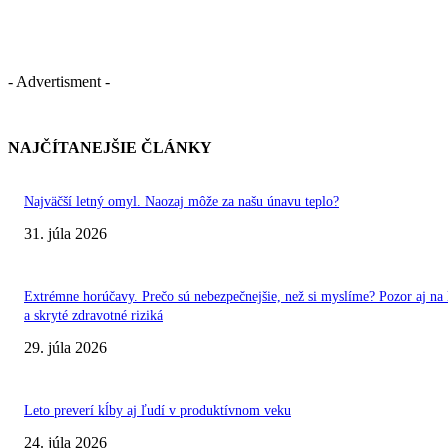
- Advertisment -
NAJČÍTANEJŠIE ČLÁNKY
Najväčší letný omyl. Naozaj môže za našu únavu teplo?
31. júla 2026
Extrémne horúčavy. Prečo sú nebezpečnejšie, než si myslíme? Pozor aj na 
a skryté zdravotné riziká
29. júla 2026
Leto preverí kĺby aj ľudí v produktívnom veku
24. júla 2026