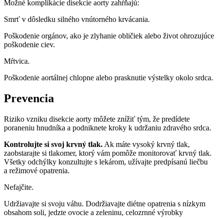
Možné komplikácie disekcie aorty zahŕňajú:
Smrť v dôsledku silného vnútorného krvácania.
Poškodenie orgánov, ako je zlyhanie obličiek alebo život ohrozujúce
poškodenie ciev.
Mŕtvica.
Poškodenie aortálnej chlopne alebo prasknutie výstelky okolo srdca.
Prevencia
Riziko vzniku disekcie aorty môžete znížiť tým, že predídete
poraneniu hnudníka a podniknete kroky k udržaniu zdravého srdca.
Kontrolujte si svoj krvný tlak.
Ak máte vysoký krvný tlak,
zaobstarajte si tlakomer, ktorý vám pomôže monitorovať krvný tlak.
Všetky odchýlky konzultujte s lekárom, užívajte predpísanú liečbu
a režimové opatrenia.
Nefajčite.
Udržiavajte si svoju váhu. Dodržiavajte diétne opatrenia s nízkym
obsahom soli, jedzte ovocie a zeleninu, celozrnné výrobky