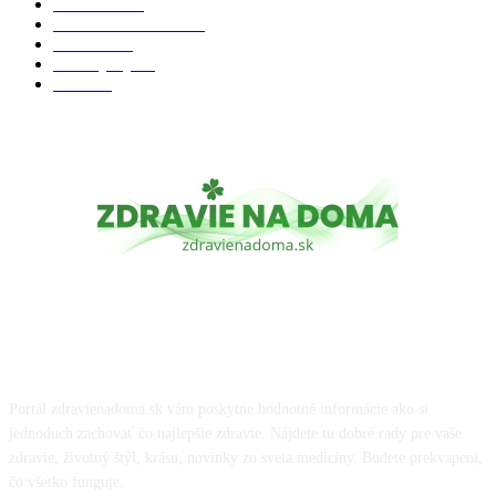
Chudnutie
36
Zdravé stravovanie
36
Cvičenie
32
Životný štýl
24
Krása
22
O NÁS
Portál zdravienadoma.sk vám poskytne hodnotné informácie ako si
jednoduch zachovať čo najlepšie zdravie. Nájdete tu dobré rady pre vaše
zdravie, životný štýl, krásu, novinky zo sveta medicíny. Budete prekvapení,
čo všetko funguje.