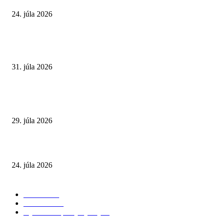
24. júla 2026
POPULÁRNE ČLÁNKY
Najväčší letný omyl. Naozaj môže za našu únavu teplo?
31. júla 2026
Extrémne horúčavy. Prečo sú nebezpečnejšie, než si myslíme? Pozor aj na 
a skryté zdravotné riziká
29. júla 2026
Leto preverí kĺby aj ľudí v produktívnom veku
24. júla 2026
POPULÁRNE KATEGÓRIE
Zdravie
264
Aktuálne
230
Výživa a doplnky výživy
40