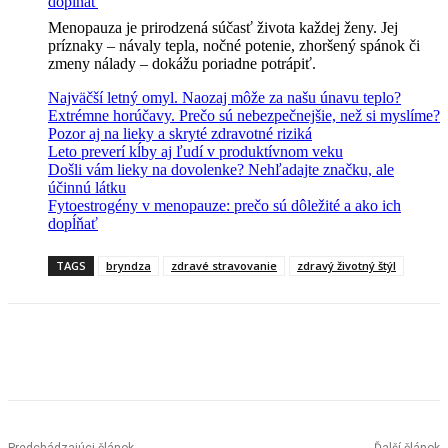
dopĺňať
Menopauza je prirodzená súčasť života každej ženy. Jej
príznaky – návaly tepla, nočné potenie, zhoršený spánok či
zmeny nálady – dokážu poriadne potrápiť.
Najväčší letný omyl. Naozaj môže za našu únavu teplo?
Extrémne horúčavy. Prečo sú nebezpečnejšie, než si myslíme?
Pozor aj na lieky a skryté zdravotné riziká
Leto preverí kĺby aj ľudí v produktívnom veku
Došli vám lieky na dovolenke? Nehľadajte značku, ale
účinnú látku
Fytoestrogény v menopauze: prečo sú dôležité a ako ich
dopĺňať
TAGS
bryndza
zdravé stravovanie
zdravý životný štýl
Predchádzajúci článok
Ďalší článok