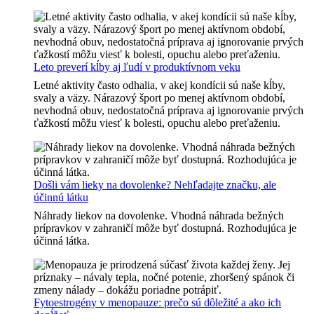
Leto preverí kĺby aj ľudí v produktívnom veku
Letné aktivity často odhalia, v akej kondícii sú naše kĺby,
svaly a väzy. Nárazový šport po menej aktívnom období,
nevhodná obuv, nedostatočná príprava aj ignorovanie prvých
ťažkostí môžu viesť k bolesti, opuchu alebo preťaženiu.
Došli vám lieky na dovolenke? Nehľadajte značku, ale
účinnú látku
Náhrady liekov na dovolenke. Vhodná náhrada bežných
prípravkov v zahraničí môže byť dostupná. Rozhodujúca je
účinná látka.
Fytoestrogény v menopauze: prečo sú dôležité a ako ich