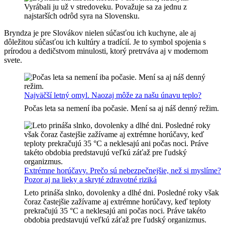
Bryndza je pre Slovákov nielen súčasťou ich kuchyne, ale aj
dôležitou súčasťou ich kultúry a tradícií. Je to symbol spojenia s
prírodou a dedičstvom minulosti, ktorý pretrváva aj v modernom
svete.
Najväčší letný omyl. Naozaj môže za našu únavu teplo?
Počas leta sa nemení iba počasie. Mení sa aj náš denný režim.
Extrémne horúčavy. Prečo sú nebezpečnejšie, než si myslíme?
Pozor aj na lieky a skryté zdravotné riziká
Leto prináša slnko, dovolenky a dlhé dni. Posledné roky však
čoraz častejšie zažívame aj extrémne horúčavy, keď teploty
prekračujú 35 °C a neklesajú ani počas noci. Práve takéto
obdobia predstavujú veľkú záťaž pre ľudský organizmus.