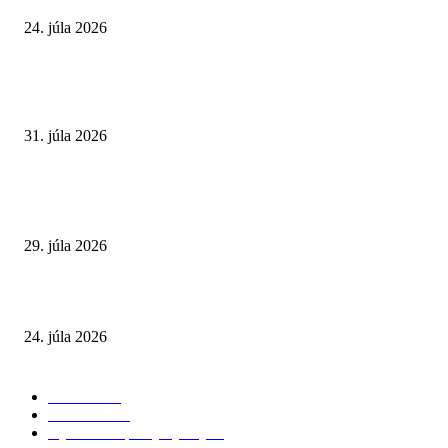
24. júla 2026
POPULÁRNE ČLÁNKY
Najväčší letný omyl. Naozaj môže za našu únavu teplo?
31. júla 2026
Extrémne horúčavy. Prečo sú nebezpečnejšie, než si myslíme? Pozor aj na 
a skryté zdravotné riziká
29. júla 2026
Leto preverí kĺby aj ľudí v produktívnom veku
24. júla 2026
POPULÁRNE KATEGÓRIE
Zdravie
264
Aktuálne
230
Výživa a doplnky výživy
40