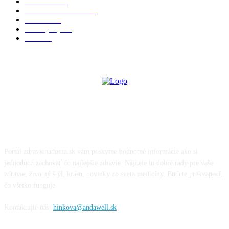
Chudnutie
36
Zdravé stravovanie
36
Cvičenie
32
Životný štýl
24
Krása
22
O NÁS
Portál zdravienadoma.sk vám poskytne hodnotné informácie ako si
jednoduch zachovať čo najlepšie zdravie. Nájdete tu dobré rady pre vaše
zdravie, životný štýl, krásu, novinky zo sveta medicíny. Budete prekvapení,
čo všetko funguje.
Kontaktujte nás:
hinkova@andawell.sk