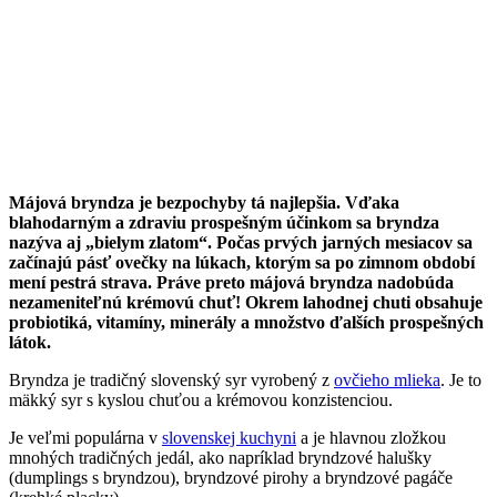
Májová bryndza je bezpochyby tá najlepšia. Vďaka
blahodarným a zdraviu prospešným účinkom sa bryndza
nazýva aj „bielym zlatom“. Počas prvých jarných mesiacov sa
začínajú pásť ovečky na lúkach, ktorým sa po zimnom období
mení pestrá strava. Práve preto májová bryndza nadobúda
nezameniteľnú krémovú chuť! Okrem lahodnej chuti obsahuje
probiotiká, vitamíny, minerály a množstvo ďalších prospešných
látok.
Bryndza je tradičný slovenský syr vyrobený z
ovčieho mlieka
. Je to
mäkký syr s kyslou chuťou a krémovou konzistenciou.
Je veľmi populárna v
slovenskej kuchyni
a je hlavnou zložkou
mnohých tradičných jedál, ako napríklad bryndzové halušky
(dumplings s bryndzou), bryndzové pirohy a bryndzové pagáče