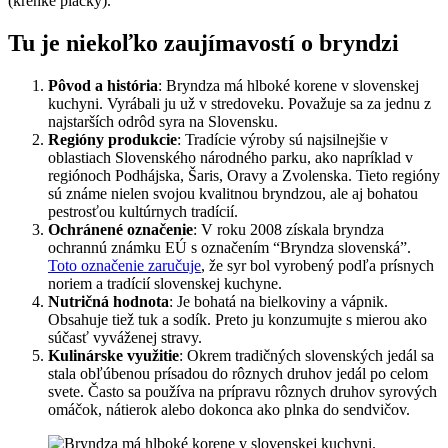
(krehké placky).
Tu je niekoľko zaujímavostí o bryndzi
Pôvod a história
: Bryndza má hlboké korene v slovenskej
kuchyni. Vyrábali ju už v stredoveku. Považuje sa za jednu z
najstarších odrôd syra na Slovensku.
Regióny produkcie
: Tradície výroby sú najsilnejšie v
oblastiach Slovenského národného parku, ako napríklad v
regiónoch Podhájska, Šaris, Oravy a Zvolenska. Tieto regióny
sú známe nielen svojou kvalitnou bryndzou, ale aj bohatou
pestrosťou kultúrnych tradícií.
Ochránené označenie
: V roku 2008 získala bryndza
ochrannú známku EÚ s označením “Bryndza slovenská”.
Toto označenie zaručuje
, že syr bol vyrobený podľa prísnych
noriem a tradícií slovenskej kuchyne.
Nutričná hodnota
: Je bohatá na bielkoviny a vápnik.
Obsahuje tiež tuk a sodík. Preto ju konzumujte s mierou ako
súčasť vyváženej stravy.
Kulinárske využitie
: Okrem tradičných slovenských jedál sa
stala obľúbenou prísadou do rôznych druhov jedál po celom
svete. Často sa používa na prípravu rôznych druhov syrových
omáčok, nátierok alebo dokonca ako plnka do sendvičov.