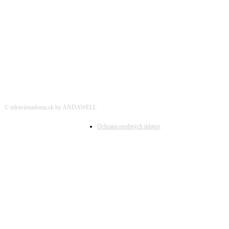
SOCIÁLNE SIETE
© zdravienadoma.sk by ANDAWELL
Ochrana osobných údajov