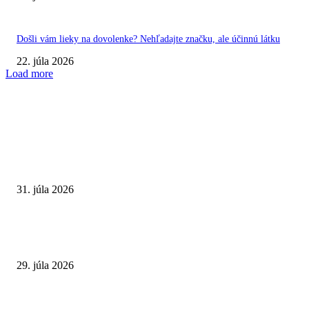
Došli vám lieky na dovolenke? Nehľadajte značku, ale účinnú látku
22. júla 2026
Load more
VÝBER REDAKCIE
Najväčší letný omyl. Naozaj môže za našu únavu teplo?
31. júla 2026
Extrémne horúčavy. Prečo sú nebezpečnejšie, než si myslíme? Pozor aj na 
a skryté zdravotné riziká
29. júla 2026
Leto preverí kĺby aj ľudí v produktívnom veku