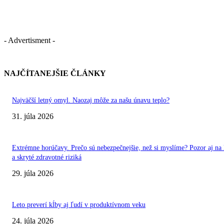
- Advertisment -
NAJČÍTANEJŠIE ČLÁNKY
Najväčší letný omyl. Naozaj môže za našu únavu teplo?
31. júla 2026
Extrémne horúčavy. Prečo sú nebezpečnejšie, než si myslíme? Pozor aj na 
a skryté zdravotné riziká
29. júla 2026
Leto preverí kĺby aj ľudí v produktívnom veku
24. júla 2026