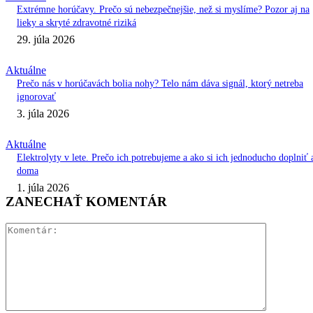
Extrémne horúčavy. Prečo sú nebezpečnejšie, než si myslíme? Pozor aj na
lieky a skryté zdravotné riziká
29. júla 2026
Aktuálne
Prečo nás v horúčavách bolia nohy? Telo nám dáva signál, ktorý netreba
ignorovať
3. júla 2026
Aktuálne
Elektrolyty v lete. Prečo ich potrebujeme a ako si ich jednoducho doplniť 
doma
1. júla 2026
ZANECHAŤ KOMENTÁR
Komentár: