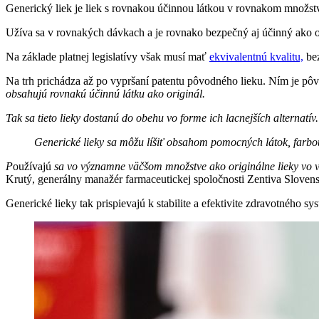
Generický liek je liek s rovnakou účinnou látkou v rovnakom množst
Užíva sa v rovnakých dávkach a je rovnako bezpečný aj účinný ako 
Na základe platnej legislatívy však musí mať
ekvivalentnú kvalitu,
bez
Na trh prichádza až po vypršaní patentu pôvodného lieku. Ním je pô
obsahujú rovnakú účinnú látku ako originál.
Tak sa tieto lieky dostanú do obehu vo forme ich lacnejších alternatív
Generické lieky sa
môžu líšiť obsahom pomocných látok, farbou
P
oužívajú
sa vo významne väčšom množstve ako originálne lieky vo vše
Krutý, generálny manažér farmaceutickej spoločnosti Zentiva Sloven
Generické lieky tak prispievajú k stabilite a efektivite zdravotného s