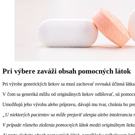
Pri výbere zaváži obsah pomocných látok
Pri výrobe generických liekov sa musí zachovať rovnaká účinná látk
V čom sa generiká môžu od originálnych liekov odlišovať, sú pomocné 
Umožňujú jeho výrobu alebo prípravu, dávajú mu tvar, chránia ho pred
„U niektorých pacientov sa môže prejaviť alergia alebo intolerancia 
V prípade rôzneho zloženia pomocných látok medzi originálnym liekom