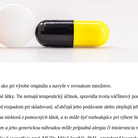
a ako pri výrobe originálu a navyše v rovnakom množstve.
látky. Tie nemajú terapeutický účinok, spravidla tvoria väčšinový pod
 rozpadom pri skladovaní, uľahčujú jeho podávanie alebo zlepšujú jeho
na niektorú z pomocných látok, a to môže byť rozhodujúce pri výbere li
 a jeho generickou náhradou môže prípadná alergia či intolerancia na 