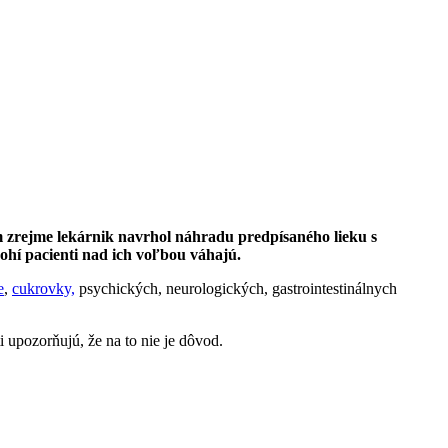
ám zrejme lekárnik navrhol náhradu predpísaného lieku s
nohí pacienti nad ich voľbou váhajú.
e
,
cukrovky,
psychických, neurologických, gastrointestinálnych
i upozorňujú, že na to nie je dôvod.