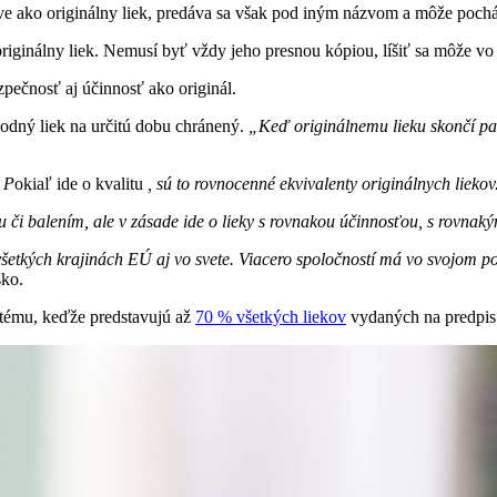
ve ako originálny liek, predáva sa však pod iným názvom a môže poch
originálny liek. Nemusí byť vždy jeho presnou kópiou, líšiť sa môže 
pečnosť aj účinnosť ako originál.
vodný liek na určitú dobu chránený.
„Keď originálnemu lieku skončí pate
. P
okiaľ ide o kvalitu
, sú to rovnocenné ekvivalenty originálnych liekov
 či balením, ale v zásade ide o lieky s rovnakou účinnosťou, s rovnak
tkých krajinách EÚ aj vo svete. Viacero spoločností má vo svojom portf
sko.
ystému, keďže predstavujú až
70 % všetkých liekov
vydaných na predpis 