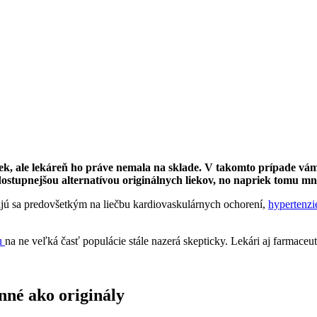
 liek, ale lekáreň ho práve nemala na sklade. V takomto prípade v
 dostupnejšou alternatívou originálnych liekov, no napriek tomu m
jú sa predovšetkým na liečbu kardiovaskulárnych ochorení,
hypertenzi
u
na ne veľká časť populácie stále nazerá skepticky. Lekári aj farmaceut
nné ako originály