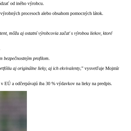
ádzať od iného výrobcu.
vo výrobných procesoch alebo obsahom pomocných látok.
nt, môžu aj ostatní výrobcovia začať s výrobou liekov, ktoré
.
ým bezpečnostným profilom.
óliu aj originálne lieky, aj ich ekvivalenty
,” vysvetľuje Mojmír
v EÚ a odčerpávajú iba 30 % výdavkov na lieky na predpis.