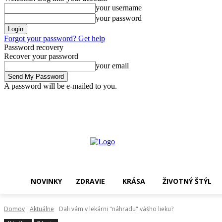
your username
your password
Forgot your password? Get help
Password recovery
Recover your password
your email
A password will be e-mailed to you.
sobota, 8 augusta, 2026
Sign in / Join
Nakupovať !
NOVINKY
ZDRAVIE
KRÁSA
ŽIVOTNÝ ŠTÝL
Domov
Aktuálne
Dali vám v lekárni "náhradu" vášho lieku?