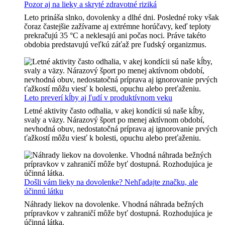
Pozor aj na lieky a skryté zdravotné riziká
Leto prináša slnko, dovolenky a dlhé dni. Posledné roky však
čoraz častejšie zažívame aj extrémne horúčavy, keď teploty
prekračujú 35 °C a neklesajú ani počas noci. Práve takéto
obdobia predstavujú veľkú záťaž pre ľudský organizmus.
Leto preverí kĺby aj ľudí v produktívnom veku
Letné aktivity často odhalia, v akej kondícii sú naše kĺby,
svaly a väzy. Nárazový šport po menej aktívnom období,
nevhodná obuv, nedostatočná príprava aj ignorovanie prvých
ťažkostí môžu viesť k bolesti, opuchu alebo preťaženiu.
Došli vám lieky na dovolenke? Nehľadajte značku, ale
účinnú látku
Náhrady liekov na dovolenke. Vhodná náhrada bežných
prípravkov v zahraničí môže byť dostupná. Rozhodujúca je
účinná látka.