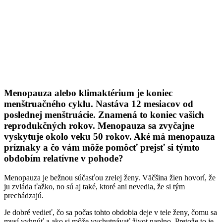
Menopauza alebo klimaktérium je koniec
menštruačného cyklu. Nastáva 12 mesiacov od
poslednej menštruácie. Znamená to koniec vašich
reprodukčných rokov. Menopauza sa zvyčajne
vyskytuje okolo veku 50 rokov. Aké má menopauza
príznaky a čo vám môže pomôcť prejsť si týmto
obdobím relatívne v pohode?
Menopauza je bežnou súčasťou zrelej ženy. Väčšina žien hovorí, že
ju zvláda ťažko, no sú aj také, ktoré ani nevedia, že si tým
prechádzajú.
Je dobré vedieť, čo sa počas tohto obdobia deje v tele ženy, čomu sa
musí vyhnúť a ako si môže vychutnávať život naplno. Pretože to je