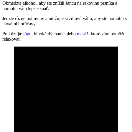
Obmedzte alkohol, aby ste znížili šancu na rakovinu prsníka a
pomohli vám lepšie spať.
Jedzte rôzne potraviny a udržujte si zdravú váhu, aby ste pomohli s
návalmi horúčavy.
Praktizujte
jógu
, hlboké dýchanie alebo
masáž
, ktoré vám pomôžu
relaxovať.