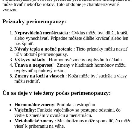
môže trvať niekoľko rokov. Toto obdobie je charakterizované
výrazne
Príznaky perimenopauzy:
Nepravidelná menštruácia
: Cyklus môže byť dlhší, kratší,
alebo vynechávať. Prípadne môžete dlhšie krvácať alebo len
tzv. špiniť.
Návaly tepla a nočné potenie
: Tieto príznaky môžu nastať
už v období perimenopauzy.
Výkyvy nálady
: Hormónové zmeny ovplyvňujú náladu.
Únava a nespavosť
: Zmeny v hladinách hormónov môžu
ovplyvniť spánkový režim.
Zmeny na koži a vlasoch
: Koža môže byť suchšia a vlasy
môžu rednúť.
Čo sa deje v tele ženy počas perimenopauzy:
Hormonálne zmeny
: Produkcia estrogénu
Vaječníky
: Funkcia vaječníkov sa postupne odstráni, čo
vedie k zmenám v ovulácii a menštruácii.
Metabolické zmeny
: Metabolizmus môže spomaliť, čo môže
viesť k priberaniu na váhe.