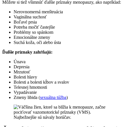
Môžete si tiež všimnúť ďalšie príznaky menopauzy, ako napríklad:
Nerovnomerná menštruácia
Vaginálna suchosť
Boľavé prsia
Potreba močiť častejšie
Problémy so spánkom
Emocionálne zmeny
Suchá koža, oči alebo ústa
Ďalšie príznaky zahŕňajú:
Únava
Depresia
Mrzutosť
Bolesti hlavy
Bolesti a bolesti kĺbov a svalov
Telesnej hmotnosti
Vypadávanie
Zmeny libida (
sexuálna túžba
)