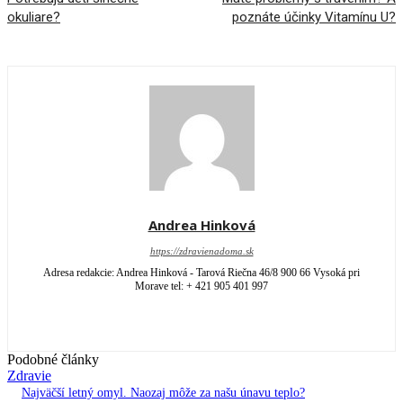
okuliare?
poznáte účinky Vitamínu U?
Andrea Hinková
https://zdravienadoma.sk
Adresa redakcie: Andrea Hinková - Tarová Riečna 46/8 900 66 Vysoká pri
Morave tel: + 421 905 401 997
Podobné články
Zdravie
Najväčší letný omyl. Naozaj môže za našu únavu teplo?