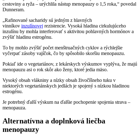
cestoviny a ryža – urýchlila nástup menopauzy o 1,5 roka,“ povedal
Dunneram.
„Rafinované sacharidy sú jedným z hlavných
vinníkov
inzulínovej
rezistencie. Vysoká hladina cirkulujúceho
inzulínu by mohla interferovať s aktivitou pohlavných hormónov a
zvýšiť hladinu estrogénu.
To by mohlo zvýšiť počet menštruačných cyklov a rýchlejšie
vyčerpať zásoby vajíčok, čo by spôsobilo skoršiu menopauzu.
Pokiaľ ide o vegetariánov, z lekárskych výskumov vyplýva, že majú
menopauzu asi o rok skôr ako ženy, ktoré jedia mäso.
Vysoký obsah vlákniny a nízky obsah živočíšneho tuku v
niektorých vegetariánskych jedlách je spojený s nízkou hladinou
estrogénu.
Je potrebný ďalší výskum na ďalšie pochopenie spojenia strava –
menopauza.
Alternatívna a doplnková liečba
menopauzy