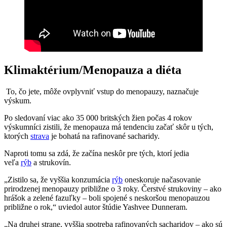
Klimaktérium/Menopauza a diéta
To, čo jete, môže ovplyvniť vstup do menopauzy, naznačuje
výskum.
Po sledovaní viac ako 35 000 britských žien počas 4 rokov
výskumníci zistili, že menopauza má tendenciu začať skôr u tých,
ktorých
strava
je bohatá na rafinované sacharidy.
Naproti tomu sa zdá, že začína neskôr pre tých, ktorí jedia
veľa
rýb
a strukovín.
„Zistilo sa, že vyššia konzumácia
rýb
oneskoruje načasovanie
prirodzenej menopauzy približne o 3 roky. Čerstvé strukoviny – ako
hrášok a zelené fazuľky – boli spojené s neskoršou menopauzou
približne o rok,“ uviedol autor štúdie Yashvee Dunneram.
„Na druhej strane, vyššia spotreba rafinovaných sacharidov – ako sú