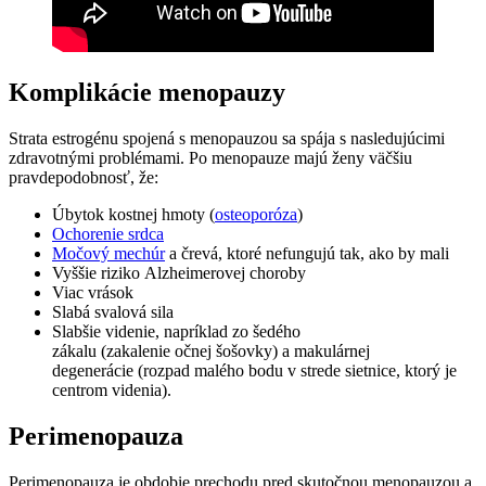
Komplikácie menopauzy
Strata estrogénu spojená s menopauzou sa spája s nasledujúcimi
zdravotnými problémami. Po menopauze majú ženy väčšiu
pravdepodobnosť, že:
Úbytok kostnej hmoty (
osteoporóza
)
Ochorenie srdca
Močový mechúr
a črevá, ktoré nefungujú tak, ako by mali
Vyššie riziko Alzheimerovej choroby
Viac vrások
Slabá svalová sila
Slabšie videnie, napríklad zo šedého
zákalu (zakalenie očnej šošovky) a makulárnej
degenerácie (rozpad malého bodu v strede sietnice, ktorý je
centrom videnia).
Perimenopauza
Perimenopauza je obdobie prechodu pred skutočnou menopauzou a