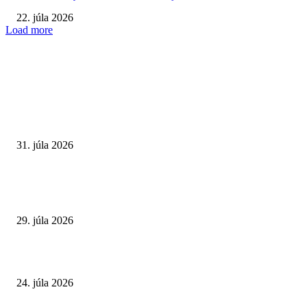
22. júla 2026
Load more
VÝBER REDAKCIE
Najväčší letný omyl. Naozaj môže za našu únavu teplo?
31. júla 2026
Extrémne horúčavy. Prečo sú nebezpečnejšie, než si myslíme? Pozor aj na 
a skryté zdravotné riziká
29. júla 2026
Leto preverí kĺby aj ľudí v produktívnom veku
24. júla 2026
POPULÁRNE ČLÁNKY