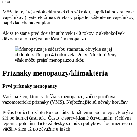
skôr.
Môže to byť výsledok chirurgického zákroku, napríklad odstránenie
vaječníkov (hysterektómia). Alebo v prípade poškodenie vaječníkov,
napríklad chemoterapiou.
Ak sa to stane pred dosiahnutím veku 40 rokov, z akéhokoľvek
dôvodu sa to nazýva predčasná menopauza.
Príznaky menopauzy/klimaktéria
Prvé príznaky menopauzy
Väčšina žien, ktoré sa blížia k menopauze, začne pociťovať
vazomotorické príznaky (VMS). Najbežnejšie sú návaly horúčav.
Počas horúceho záblesku dochádza k náhlemu pocitu tepla, ktorý sa
šíri po hornej časti tela. Často je sprevádzané červenaním, rýchlym
tepom a potením. Tieto záblesky sa môžu pohybovať od miernych u
väčšiny žien až po závažné u iných.