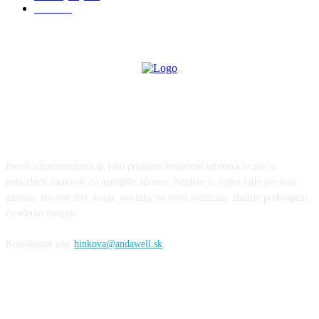
Krása
22
O NÁS
Portál zdravienadoma.sk vám poskytne hodnotné informácie ako si
jednoduch zachovať čo najlepšie zdravie. Nájdete tu dobré rady pre vaše
zdravie, životný štýl, krásu, novinky zo sveta medicíny. Budete prekvapení,
čo všetko funguje.
Kontaktujte nás:
hinkova@andawell.sk
SOCIÁLNE SIETE