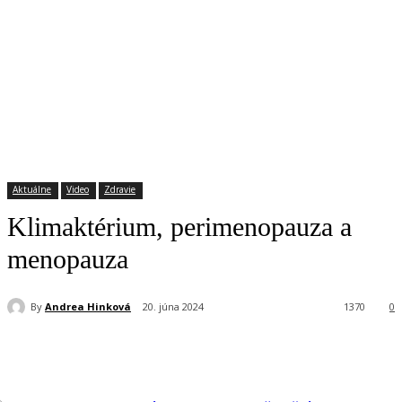
Aktuálne
Video
Zdravie
Klimaktérium, perimenopauza a
menopauza
By
Andrea Hinková
20. júna 2024
1370
0