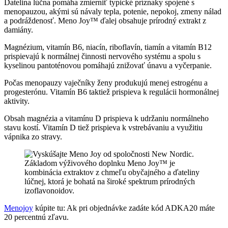
Ďatelina lúčna pomáha zmierniť typické príznaky spojené s
menopauzou, akými sú návaly tepla, potenie, nepokoj, zmeny nálad
a podráždenosť. Meno Joy™ ďalej obsahuje prírodný extrakt z
damiány.
Magnézium, vitamín B6, niacín, riboflavín, tiamín a vitamín B12
prispievajú k normálnej činnosti nervového systému a spolu s
kyselinou pantoténovou pomáhajú znižovať únavu a vyčerpanie.
Počas menopauzy vaječníky ženy produkujú menej estrogénu a
progesterónu. Vitamín B6 taktiež prispieva k regulácii hormonálnej
aktivity.
Obsah magnézia a vitamínu D prispieva k udržaniu normálneho
stavu kostí. Vitamín D tiež prispieva k vstrebávaniu a využitiu
vápnika zo stravy.
Menojoy
kúpite tu: Ak pri objednávke zadáte kód ADKA20 máte
20 percentnú zľavu.