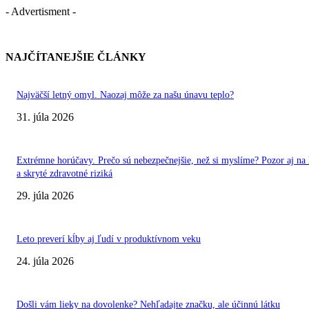
- Advertisment -
NAJČÍTANEJŠIE ČLÁNKY
Najväčší letný omyl. Naozaj môže za našu únavu teplo?
31. júla 2026
Extrémne horúčavy. Prečo sú nebezpečnejšie, než si myslíme? Pozor aj na 
a skryté zdravotné riziká
29. júla 2026
Leto preverí kĺby aj ľudí v produktívnom veku
24. júla 2026
Došli vám lieky na dovolenke? Nehľadajte značku, ale účinnú látku