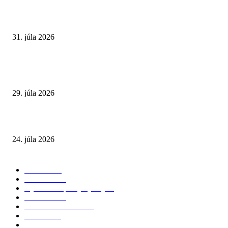
Najväčší letný omyl. Naozaj môže za našu únavu teplo?
31. júla 2026
Extrémne horúčavy. Prečo sú nebezpečnejšie, než si myslíme? Pozor aj na 
a skryté zdravotné riziká
29. júla 2026
Leto preverí kĺby aj ľudí v produktívnom veku
24. júla 2026
POPULÁRNE KATEGÓRIE
Zdravie
264
Aktuálne
230
Výživa a doplnky výživy
40
Chudnutie
36
Zdravé stravovanie
36
Cvičenie
32
Životný štýl
24