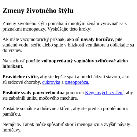
Zmeny životného štýlu
Zmeny životného štýlu pomáhajú mnohým ženám vyrovnať sa s
príznakmi menopauzy. Vyskúšajte tieto kroky:
Ak máte vazomotorický príznak, ako sú
návaly horúčav
, pite
studenú vodu, seďte alebo spite v blízkosti ventilátora a obliekajte sa
do vrstiev.
Na suchosť použite
voľnopredajný vaginálny zvlhčovač alebo
lubrikant.
Pravidelne cvičte,
aby ste lepšie spali a predchádzali stavom, ako
sú srdcové choroby,
cukrovka
a
osteoporóza.
Posilnite svaly panvového dna
pomocou
Kegelových cvičení,
aby
ste zabránili úniku močového mechúra.
Zostaňte sociálne a duševne aktívni, aby ste predišli problémom s
pamäťou.
Nefajčite. Tabak môže spôsobiť skorú menopauzu a zvýšiť návaly
horúčavy.