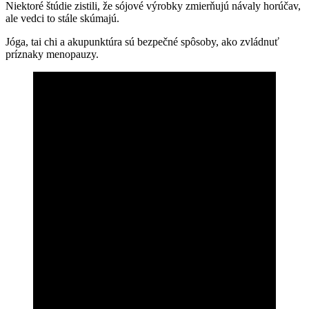
Niektoré štúdie zistili, že sójové výrobky zmierňujú návaly horúčav,
ale vedci to stále skúmajú.
Jóga, tai chi a akupunktúra sú bezpečné spôsoby, ako zvládnuť
príznaky menopauzy.