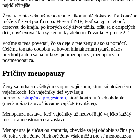
najdôležitejšie.
Žena v tomto veku už nepotrebuje nikomu nič dokazovať a konečne
môže žiť život podľa seba. Hovoriť NIE, keď sa jej to nehodí,
cestovať do krajín, po ktorých celý život túžila, tešiť sa z dospelých
detí, navštevovať kurzy keramiky alebo maľovania. A proste žiť.
Poďme si teda povedať, čo sa deje v tele ženy a ako si pomôcť.
Celému tomuto obdobiu sa hovorí klimaktérium (starší názov
prechod) a delí sa na tri fázy: perimenopauza, menopauza a
postmenopauza.
Príčiny menopauzy
Ženy sa rodia so všetkými svojimi vajíčkami, ktoré sú uložené vo
vaječníkoch. Ich vaječníky tiež vytvárajú
hormóny
estrogén
a
progesterón
, ktoré kontrolujú ich obdobie
(menštruácia) a uvoľňovanie vajíčok (ovulácia).
Menopauza nastáva, keď vaječníky už neuvoľňujú vajíčko každý
mesiac a menštruácia sa zastaví.
Menopauza je súčasťou starnutia, obvykle sa jej obdobie začína po
40 roku veku ženy. Niektoré ženy však môžu prejsť menopauzou