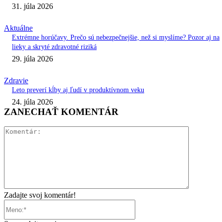
31. júla 2026
Aktuálne
Extrémne horúčavy. Prečo sú nebezpečnejšie, než si myslíme? Pozor aj na
lieky a skryté zdravotné riziká
29. júla 2026
Zdravie
Leto preverí kĺby aj ľudí v produktívnom veku
24. júla 2026
ZANECHAŤ KOMENTÁR
Komentár:
Zadajte svoj komentár!
Meno:*