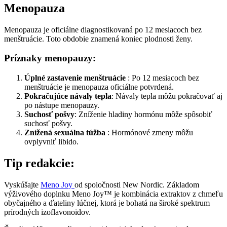
Menopauza
Menopauza je oficiálne diagnostikovaná po 12 mesiacoch bez
menštruácie. Toto obdobie znamená koniec plodnosti ženy.
Príznaky menopauzy:
Úplné zastavenie menštruácie
: Po 12 mesiacoch bez
menštruácie je menopauza oficiálne potvrdená.
Pokračujúce návaly tepla
: Návaly tepla môžu pokračovať aj
po nástupe menopauzy.
Suchosť pošvy
: Zníženie hladiny hormónu môže spôsobiť
suchosť pošvy.
Znížená sexuálna túžba
: Hormónové zmeny môžu
ovplyvniť libido.
Tip redakcie:
Vyskúšajte
Meno Joy
od spoločnosti New Nordic. Základom
výživového doplnku Meno Joy™ je kombinácia extraktov z chmeľu
obyčajného a ďateliny lúčnej, ktorá je bohatá na široké spektrum
prírodných izoflavonoidov.