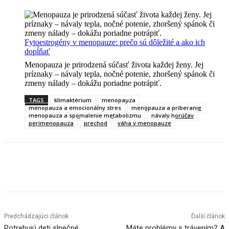
Fytoestrogény v menopauze: prečo sú dôležité a ako ich
dopĺňať
Menopauza je prirodzená súčasť života každej ženy. Jej
príznaky – návaly tepla, nočné potenie, zhoršený spánok či
zmeny nálady – dokážu poriadne potrápiť.
TAGS
klimaktérium
menopauza
menopauza a emocionálny stres
menopauza a priberanie
menopauza a spomalenie metabolizmu
návaly horúčav
perimenopauza
prechod
váha v menopauze
Predchádzajúci článok
Ďalší článok
Potrebujú deti slnečné
Máte problémy s trávením? A