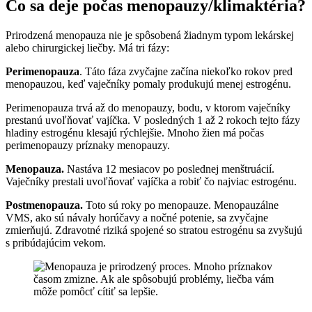
Čo sa deje počas menopauzy/klimaktéria?
Prirodzená menopauza nie je spôsobená žiadnym typom lekárskej
alebo chirurgickej liečby. Má tri fázy:
Perimenopauza
. Táto fáza zvyčajne začína niekoľko rokov pred
menopauzou, keď vaječníky pomaly produkujú menej estrogénu.
Perimenopauza trvá až do menopauzy, bodu, v ktorom vaječníky
prestanú uvoľňovať vajíčka. V posledných 1 až 2 rokoch tejto fázy
hladiny estrogénu klesajú rýchlejšie. Mnoho žien má počas
perimenopauzy príznaky menopauzy.
Menopauza.
Nastáva 12 mesiacov po poslednej menštruácií.
Vaječníky prestali uvoľňovať vajíčka a robiť čo najviac estrogénu.
Postmenopauza.
Toto sú roky po menopauze. Menopauzálne
VMS, ako sú návaly horúčavy a nočné potenie, sa zvyčajne
zmierňujú. Zdravotné riziká spojené so stratou estrogénu sa zvyšujú
s pribúdajúcim vekom.