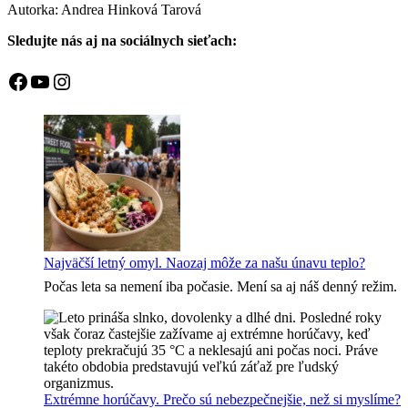
Autorka: Andrea Hinková Tarová
Sledujte nás aj na sociálnych sieťach:
Facebook
YouTube
Instagram
Najväčší letný omyl. Naozaj môže za našu únavu teplo?
Počas leta sa nemení iba počasie. Mení sa aj náš denný režim.
Extrémne horúčavy. Prečo sú nebezpečnejšie, než si myslíme?