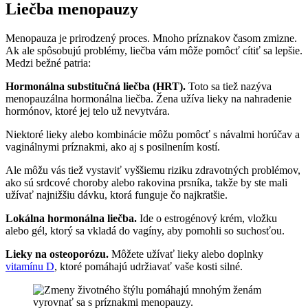
Liečba menopauzy
Menopauza je prirodzený proces. Mnoho príznakov časom zmizne.
Ak ale spôsobujú problémy, liečba vám môže pomôcť cítiť sa lepšie.
Medzi bežné patria:
Hormonálna substitučná liečba (HRT).
Toto sa tiež nazýva
menopauzálna hormonálna liečba. Žena užíva lieky na nahradenie
hormónov, ktoré jej telo už nevytvára.
Niektoré lieky alebo kombinácie môžu pomôcť s návalmi horúčav a
vaginálnymi príznakmi, ako aj s posilnením kostí.
Ale môžu vás tiež vystaviť vyššiemu riziku zdravotných problémov,
ako sú srdcové choroby alebo rakovina prsníka, takže by ste mali
užívať najnižšiu dávku, ktorá funguje čo najkratšie.
Lokálna hormonálna liečba.
Ide o estrogénový krém, vložku
alebo gél, ktorý sa vkladá do vagíny, aby pomohli so suchosťou.
Lieky na osteoporózu.
Môžete užívať lieky alebo doplnky
vitamínu D
, ktoré pomáhajú udržiavať vaše kosti silné.