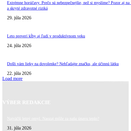
Extrémne horúčavy. Prečo sú nebezpečnejšie, než si myslíme? Pozor aj na 
a skryté zdravotné riziká
29. júla 2026
Leto preverí kĺby aj ľudí v produktívnom veku
24. júla 2026
Došli vám lieky na dovolenke? Nehľadajte značku, ale účinnú látku
22. júla 2026
Load more
VÝBER REDAKCIE
Najväčší letný omyl. Naozaj môže za našu únavu teplo?
31. júla 2026