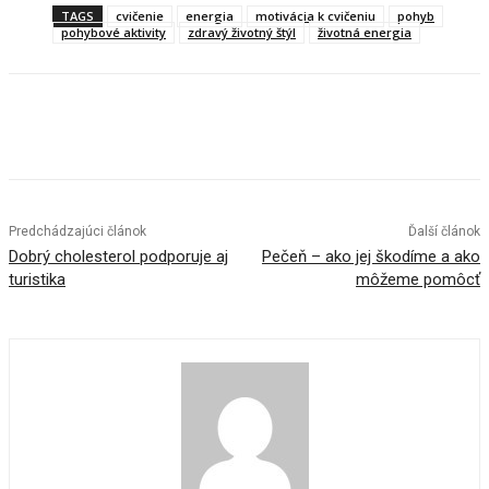
TAGS
cvičenie
energia
motivácia k cvičeniu
pohyb
pohybové aktivity
zdravý životný štýl
životná energia
Predchádzajúci článok
Ďalší článok
Dobrý cholesterol podporuje aj
Pečeň – ako jej škodíme a ako
turistika
môžeme pomôcť