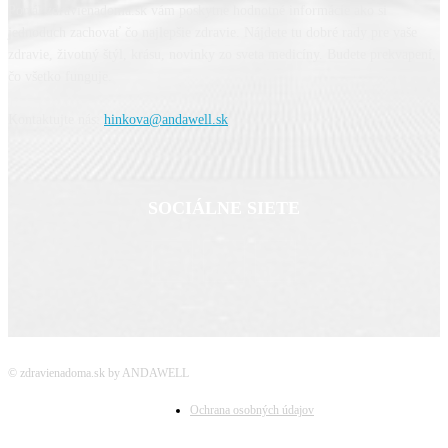
Portál zdravienadoma.sk vám poskytne hodnotné informácie ako si
jednoduch zachovať čo najlepšie zdravie. Nájdete tu dobré rady pre vaše
zdravie, životný štýl, krásu, novinky zo sveta medicíny. Budete prekvapení,
čo všetko funguje.
Kontaktujte nás:
hinkova@andawell.sk
SOCIÁLNE SIETE
© zdravienadoma.sk by ANDAWELL
Ochrana osobných údajov