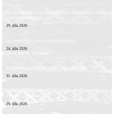
Extrémne horúčavy. Prečo sú nebezpečnejšie, než si myslíme? Pozor aj na 
a skryté zdravotné riziká
29. júla 2026
Leto preverí kĺby aj ľudí v produktívnom veku
24. júla 2026
POPULÁRNE ČLÁNKY
Najväčší letný omyl. Naozaj môže za našu únavu teplo?
31. júla 2026
Extrémne horúčavy. Prečo sú nebezpečnejšie, než si myslíme? Pozor aj na 
a skryté zdravotné riziká
29. júla 2026