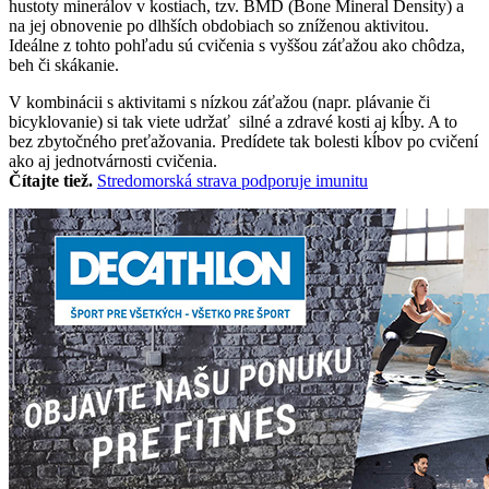
hustoty minerálov v kostiach, tzv. BMD (Bone Mineral Density) a
na jej obnovenie po dlhších obdobiach so zníženou aktivitou.
Ideálne z tohto pohľadu sú cvičenia s vyššou záťažou ako chôdza,
beh či skákanie.
V kombinácii s aktivitami s nízkou záťažou (napr. plávanie či
bicyklovanie) si tak viete udržať silné a zdravé kosti aj kĺby. A to
bez zbytočného preťažovania. Predídete tak bolesti kĺbov po cvičení
ako aj jednotvárnosti cvičenia.
Čítajte tiež.
Stredomorská strava podporuje imunitu