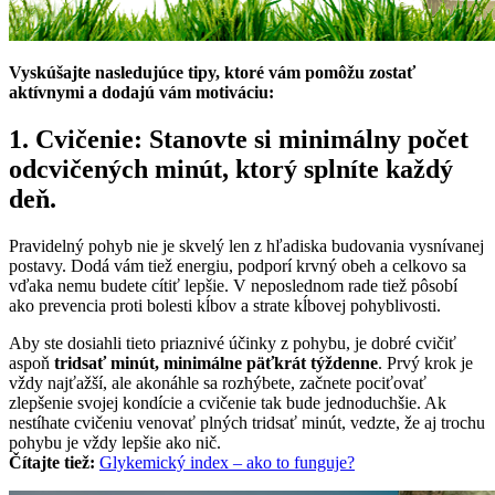
Vyskúšajte nasledujúce tipy, ktoré vám pomôžu zostať
aktívnymi a dodajú vám motiváciu:
1. Cvičenie: Stanovte si minimálny počet
odcvičených minút, ktorý splníte každý
deň.
Pravidelný pohyb nie je skvelý len z hľadiska budovania vysnívanej
postavy. Dodá vám tiež energiu, podporí krvný obeh a celkovo sa
vďaka nemu budete cítiť lepšie. V neposlednom rade tiež pôsobí
ako prevencia proti bolesti kĺbov a strate kĺbovej pohyblivosti.
Aby ste dosiahli tieto priaznivé účinky z pohybu, je dobré cvičiť
aspoň
tridsať minút, minimálne päťkrát týždenne
. Prvý krok je
vždy najťažší, ale akonáhle sa rozhýbete, začnete pociťovať
zlepšenie svojej kondície a cvičenie tak bude jednoduchšie. Ak
nestíhate cvičeniu venovať plných tridsať minút, vedzte, že aj trochu
pohybu je vždy lepšie ako nič.
Čítajte tiež:
Glykemický index – ako to funguje?