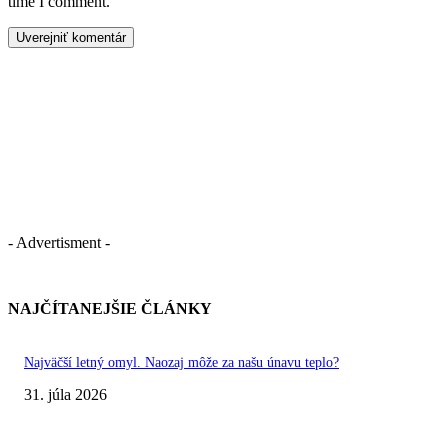
time I comment.
- Advertisment -
NAJČÍTANEJŠIE ČLÁNKY
Najväčší letný omyl. Naozaj môže za našu únavu teplo?
31. júla 2026