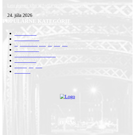
Leto preverí kĺby aj ľudí v produktívnom veku
24. júla 2026
POPULÁRNE KATEGÓRIE
Zdravie
264
Aktuálne
230
Výživa a doplnky výživy
40
Chudnutie
36
Zdravé stravovanie
36
Cvičenie
32
Životný štýl
24
Krása
22
O NÁS