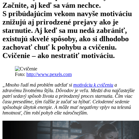
Začnite, aj keď sa vám nechce.
S pribúdajúcim vekom navyše motiváciu
znižujú aj prirodzené prejavy ako je
starnutie. Aj keď sa mu nedá zabrániť,
existujú skvelé spôsoby, ako si dlhodobo
zachovať chuť k pohybu a cvičeniu.
Cvičenie – ako nestratiť motiváciu.
Foto:
http://www.pexels.com
„Mnoho ľudí má problém udržať si
motiváciu k cvičeniu
a
zdravému životnému štýlu. Dôvodov je veľa. Medzi dva najčastejšie
patrí sedavý spôsob života a prirodzený proces starnutia. Čím viac
času presedíme, tým ťažšie je začať sa hýbať. Celodenné sedenie
spôsobuje úbytok energie. A môže mať negatívny vplyv na telesnú
hmotnosť, čím robí pohyb ešte náročnejším.