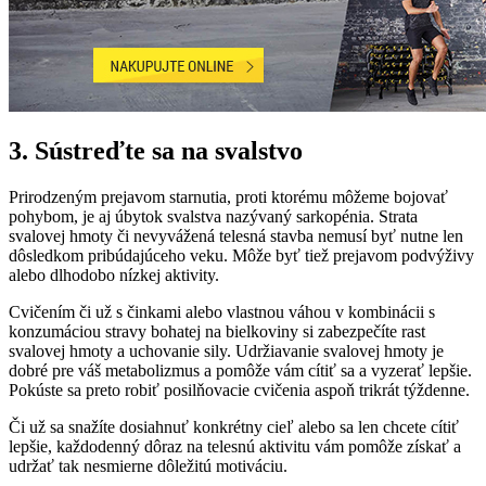
3. Sústreďte sa na svalstvo
Prirodzeným prejavom starnutia, proti ktorému môžeme bojovať
pohybom, je aj úbytok svalstva nazývaný sarkopénia. Strata
svalovej hmoty či nevyvážená telesná stavba nemusí byť nutne len
dôsledkom pribúdajúceho veku. Môže byť tiež prejavom podvýživy
alebo dlhodobo nízkej aktivity.
Cvičením či už s činkami alebo vlastnou váhou v kombinácii s
konzumáciou stravy bohatej na bielkoviny si zabezpečíte rast
svalovej hmoty a uchovanie sily. Udržiavanie svalovej hmoty je
dobré pre váš metabolizmus a pomôže vám cítiť sa a vyzerať lepšie.
Pokúste sa preto robiť posilňovacie cvičenia aspoň trikrát týždenne.
Či už sa snažíte dosiahnuť konkrétny cieľ alebo sa len chcete cítiť
lepšie, každodenný dôraz na telesnú aktivitu vám pomôže získať a
udržať tak nesmierne dôležitú motiváciu.