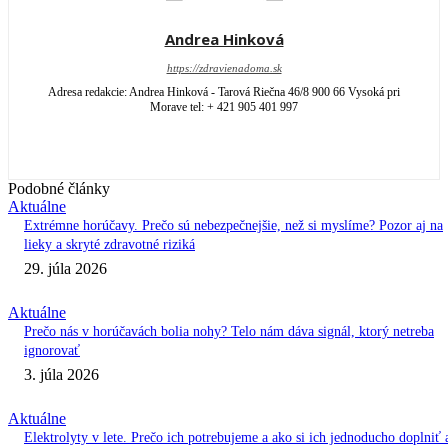
Andrea Hinková
https://zdravienadoma.sk
Adresa redakcie: Andrea Hinková - Tarová Riečna 46/8 900 66 Vysoká pri
Morave tel: + 421 905 401 997
Podobné články
Aktuálne
Extrémne horúčavy. Prečo sú nebezpečnejšie, než si myslíme? Pozor aj na
lieky a skryté zdravotné riziká
29. júla 2026
Aktuálne
Prečo nás v horúčavách bolia nohy? Telo nám dáva signál, ktorý netreba
ignorovať
3. júla 2026
Aktuálne
Elektrolyty v lete. Prečo ich potrebujeme a ako si ich jednoducho doplniť 